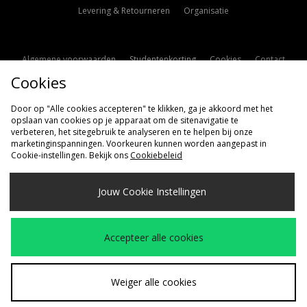
Levering & Retourneren
Organisatie
Algemene voorwaarden
Studentenkorting
Cookies
Contact
Cookies
Cookie Instellingen
Modern Slavery Statement
Door op "Alle cookies accepteren" te klikken, ga je akkoord met het
opslaan van cookies op je apparaat om de sitenavigatie te
verbeteren, het sitegebruik te analyseren en te helpen bij onze
marketinginspanningen. Voorkeuren kunnen worden aangepast in
Cookie-instellingen. Bekijk ons
Cookiebeleid
Verzenden Naar
Jouw Cookie Instellingen
Nederland
Wij accepteren de volgende betaalmethoden
Accepteer alle cookies
Bezoek onze bedrijfspagina
www.jdplc.com
Weiger alle cookies
Copyright © 2026 size?, Alle rechten voorbehouden