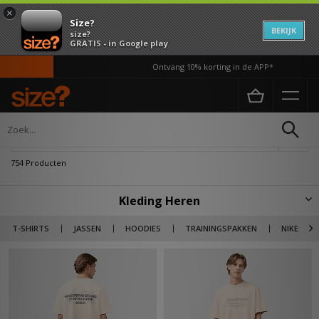
×
Size?
BEKIJK
size?
GRATIS - in Google play
Ontvang 10% korting in de APP*
Home
Heren
Kleding
Verfijn
754 Producten
Kleding Heren
Ontdek de nieuwste selectie herenkleding met alledaagse stijlen van
T-SHIRTS
JASSEN
HOODIES
TRAININGSPAKKEN
NIKE
adidas Originals, Nike, Carhartt WIP, ICECREAM en meer. Van hoodies en
joggingbroeken tot T-shirts en shorts – bij size? NL vind je de items waar jij
naar op zoek bent. De beste en meest exclusieve merken met unieke
items waardoor jij een one of a kind look kunt creëren. Maak je outfit af
met een paar sneakers en check ook meteen de accessoires voor
mutsen, rugzakken en andere items.