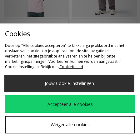
SNEL KOPEN
SNEL KOPEN
Cookies
adidas Originals 3-
Alte Systems
€35,00
€65,00
Stripes T-Shirt - size?
Augment Cargobroek
Door op "Alle cookies accepteren" te klikken, ga je akkoord met het
exclusive
opslaan van cookies op je apparaat om de sitenavigatie te
verbeteren, het sitegebruik te analyseren en te helpen bij onze
marketinginspanningen. Voorkeuren kunnen worden aangepast in
Cookie-instellingen. Bekijk ons
Cookiebeleid
Jouw Cookie Instellingen
Accepteer alle cookies
SNEL KOPEN
SNEL KOPEN
Weiger alle cookies
Reebok Oval Fade T-
Alte Systems Analog
€40,00
€80,00
Shirt - size? exclusive
Hoodie