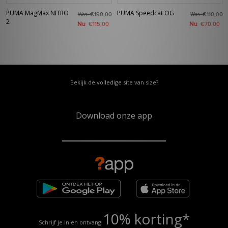
PUMA MagMax NITRO
PUMA Speedcat OG
Was
Was
€190,00
€110,00
2
Nu
Nu
€115,00
€70,00
Bekijk de volledige site van size?
Download onze app
10% korting*
Schrijf je in en ontvang