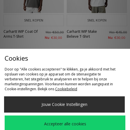
SNEL KOPEN
SNEL KOPEN
Carhartt WIP Coat Of
Carhartt WIP Make
Was
Was
€50,00
€45,00
Arms T-Shirt
Believe T-Shirt
Nu
Nu
€30,00
€30,00
Cookies
Door op "Alle cookies accepteren" te klikken, ga je akkoord met het
opslaan van cookies op je apparaat om de sitenavigatie te
verbeteren, het sitegebruik te analyseren en te helpen bij onze
marketinginspanningen. Voorkeuren kunnen worden aangepast in
Cookie-instellingen. Bekijk ons
Cookiebeleid
SNEL KOPEN
SNEL KOPEN
Jouw Cookie Instellingen
Carhartt WIP Brandon
Carhartt WIP Watch
Was
Was
€100,00
€25,00
Pant
Muts
Nu
Nu
€70,00
€16,00
Accepteer alle cookies