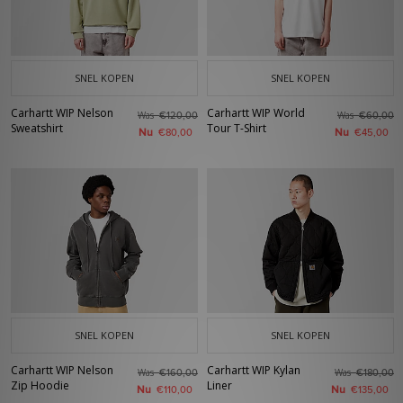
urban look af met jouw nieuwe favoriete items.
SNEL KOPEN
SNEL KOPEN
Carhartt WIP Nelson
Carhartt WIP World
Was
Was
€120,00
€60,00
Sweatshirt
Tour T-Shirt
Nu
Nu
€80,00
€45,00
SNEL KOPEN
SNEL KOPEN
Carhartt WIP Nelson
Carhartt WIP Kylan
Was
Was
€160,00
€180,00
Zip Hoodie
Liner
Nu
Nu
€110,00
€135,00