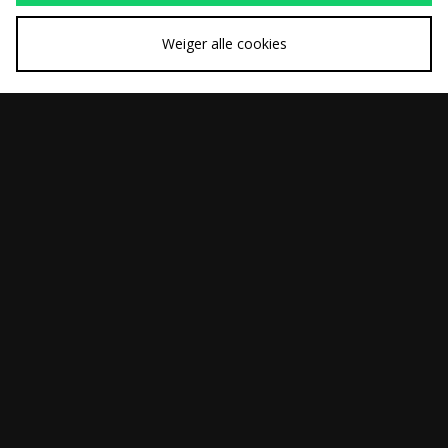
Weiger alle cookies
SNEL KOPEN
SNEL KOPEN
Carhartt WIP Essential
Carhartt WIP Egerton
Was
Was
€40,00
€130,00
Coin Wallet
Crossbody Bag
Nu
Nu
€20,00
€55,00