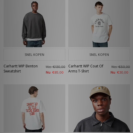
SNEL KOPEN
SNEL KOPEN
Carhartt WIP Benton
Carhartt WIP Coat Of
Was
Was
€130,00
€50,00
Sweatshirt
Arms T-Shirt
Nu
Nu
€85,00
€30,00