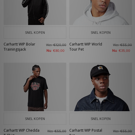
SNEL KOPEN
SNEL KOPEN
Carhartt WIP Bolar
Carhartt WIP World
Was
Was
€120,00
€55,00
Trainingsjack
Tour Pet
Nu
Nu
€80,00
€35,00
SNEL KOPEN
SNEL KOPEN
Carhartt WIP Chedda
Carhartt WIP Postal
Was
Was
€55,00
€55,00