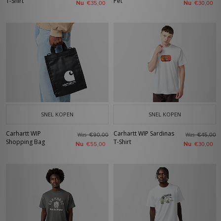
T-Shirt
Pet
Nu
Nu
€35,00
€30,00
SNEL KOPEN
SNEL KOPEN
Carhartt WIP
Carhartt WIP Sardinas
Was
Was
€90,00
€45,00
Shopping Bag
T-Shirt
Nu
Nu
€55,00
€30,00