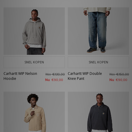
SNEL KOPEN
SNEL KOPEN
Carhartt WIP Nelson
Carhartt WIP Double
Was
Was
€130,00
€150,00
Hoodie
Knee Pant
Nu
Nu
€90,00
€90,00