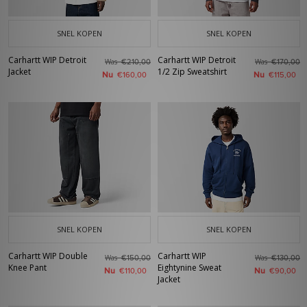
SNEL KOPEN
SNEL KOPEN
Carhartt WIP Detroit
Carhartt WIP Detroit
Was
Was
€210,00
€170,00
Jacket
1/2 Zip Sweatshirt
Nu
Nu
€160,00
€115,00
SNEL KOPEN
SNEL KOPEN
Carhartt WIP Double
Carhartt WIP
Was
Was
€150,00
€130,00
Knee Pant
Eightynine Sweat
Nu
Nu
€110,00
€90,00
Jacket