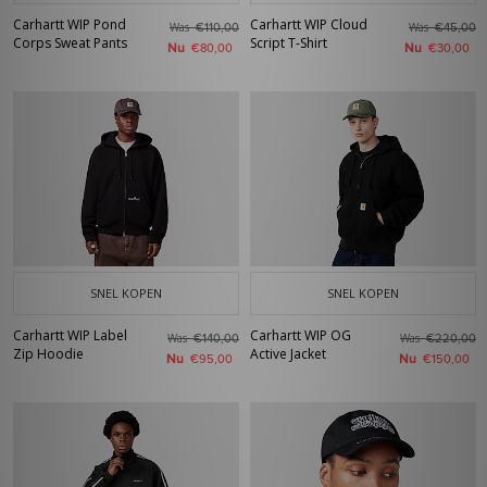
Carhartt WIP Pond
Carhartt WIP Cloud
Was
Was
€110,00
€45,00
Corps Sweat Pants
Script T-Shirt
Nu
Nu
€80,00
€30,00
SNEL KOPEN
SNEL KOPEN
Carhartt WIP Label
Carhartt WIP OG
Was
Was
€140,00
€220,00
Zip Hoodie
Active Jacket
Nu
Nu
€95,00
€150,00