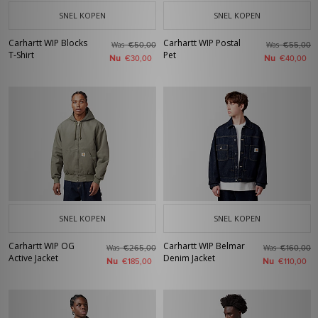
SNEL KOPEN
SNEL KOPEN
Carhartt WIP Blocks
Carhartt WIP Postal
Was
Was
€50,00
€55,00
T-Shirt
Pet
Nu
Nu
€30,00
€40,00
SNEL KOPEN
SNEL KOPEN
Carhartt WIP OG
Carhartt WIP Belmar
Was
Was
€265,00
€160,00
Active Jacket
Denim Jacket
Nu
Nu
€185,00
€110,00