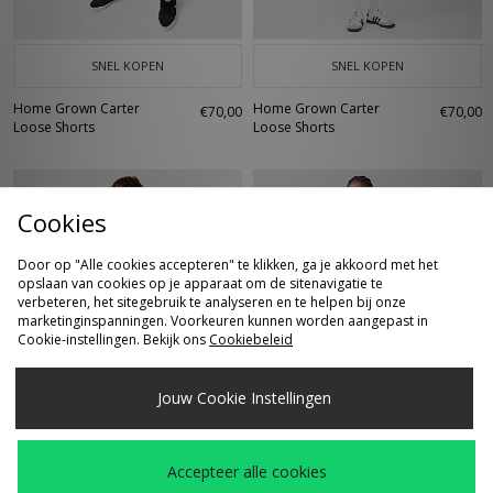
SNEL KOPEN
SNEL KOPEN
Home Grown Carter
Home Grown Carter
€70,00
€70,00
Loose Shorts
Loose Shorts
Cookies
Door op "Alle cookies accepteren" te klikken, ga je akkoord met het
opslaan van cookies op je apparaat om de sitenavigatie te
verbeteren, het sitegebruik te analyseren en te helpen bij onze
marketinginspanningen. Voorkeuren kunnen worden aangepast in
Cookie-instellingen. Bekijk ons
Cookiebeleid
SNEL KOPEN
SNEL KOPEN
Jouw Cookie Instellingen
Home Grown
Home Grown
€95,00
Was
€45,00
Rockwell Zip Hoodie
International Ringer
Nu
€20,00
T-Shirt
Accepteer alle cookies