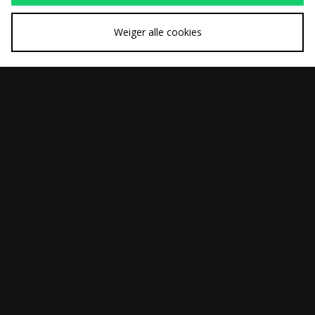
Weiger alle cookies
SNEL KOPEN
SNEL KOPEN
Home Grown Hank
Home Grown
Was
Was
€70,00
€45,00
Shirt
Hermano Ringer T-
Nu
Nu
€45,00
€25,00
Shirt