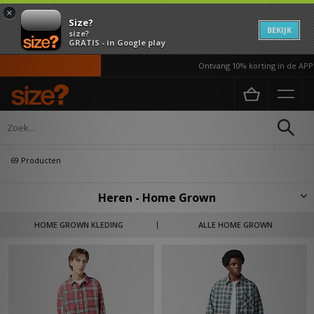
×
Size?
BEKIJK
size?
GRATIS - in Google play
Ontvang 10% korting in de APP*
Home
Heren
Verfijn
69 Producten
Heren - Home Grown
Geïnspireerd door de mensen waarmee we ons verplaatsen en de
HOME GROWN KLEDING
ALLE HOME GROWN
plaatsen waar we komen, is Home Grown een label dat de community
geaard en steady houdt en opvallend is met zijn ontwerp. Het
verspreiden van de componenten van luxe tot de kringloopwinkel, draait
Home Grown om statements, creativiteit en storytelling.