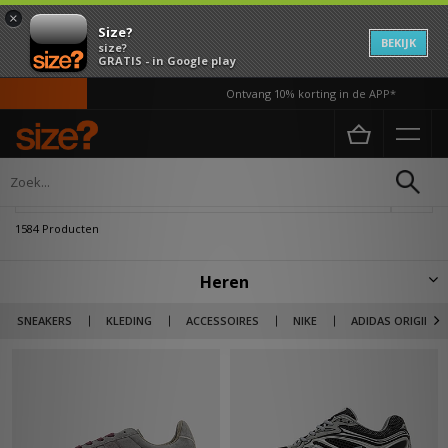
×
Size?
BEKIJK
size?
GRATIS - in Google play
Ontvang 10% korting in de APP*
Home
Heren
Verfijn
1584 Producten
Heren
Ontdek hier de gehele size? footwear selectie en kleding voor heren.
SNEAKERS
KLEDING
ACCESSOIRES
NIKE
ADIDAS ORIGINAL
Naast Sportswear giant Nike, adidas Originals & New Balance, ook
streetwear staple's van Tommy Jeans, Carhartt WIP & The North Face.