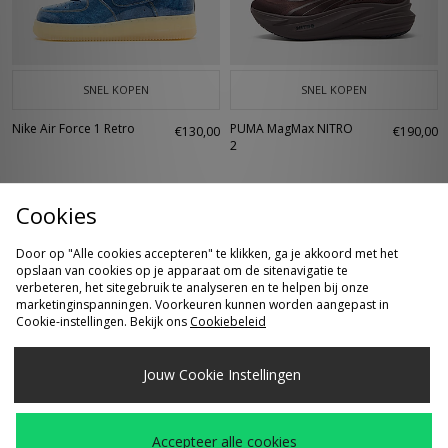
SNEL KOPEN
SNEL KOPEN
Nike Air Force 1 Retro
PUMA MagMax NITRO
€130,00
€190,00
2
Cookies
Door op "Alle cookies accepteren" te klikken, ga je akkoord met het
opslaan van cookies op je apparaat om de sitenavigatie te
verbeteren, het sitegebruik te analyseren en te helpen bij onze
marketinginspanningen. Voorkeuren kunnen worden aangepast in
Cookie-instellingen. Bekijk ons
Cookiebeleid
SNEL KOPEN
SNEL KOPEN
Jouw Cookie Instellingen
Birkenstock Boston
Jordan Air 4 'Comic'
€150,00
€210,00
Accepteer alle cookies