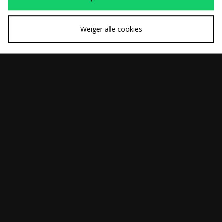
Weiger alle cookies
SNEL KOPEN
SNEL KOPEN
adidas Originals
adidas Originals Billie
€105,00
€110,00
Torino 'The Torino
Jean King
Job' - size? exclusive