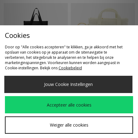
Cookies
Door op "Alle cookies accepteren" te klikken, ga je akkoord met het
opslaan van cookies op je apparaat om de sitenavigatie te
verbeteren, het sitegebruik te analyseren en te helpen bij onze
SNEL KOPEN
SNEL KOPEN
marketinginspanningen. Voorkeuren kunnen worden aangepast in
Cookie-instellingen. Bekijk ons
Cookiebeleid
Nike Gym Tote Bag
Carhartt WIP Mini
€45,00
€25,00
Tote Bag
Sleutelhanger
Jouw Cookie Instellingen
Accepteer alle cookies
Weiger alle cookies