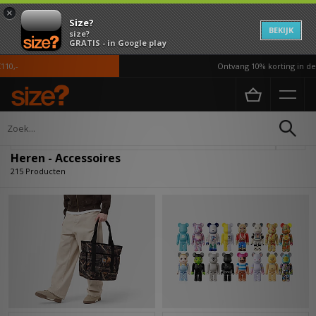
×
Size?
BEKIJK
size?
GRATIS - in Google play
Ontvang 10% korting in de APP*
Home
Heren
Accessoires
Verfijn
Heren - Accessoires
215 Producten