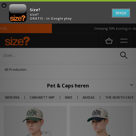
×
Size?
BEKIJK
size?
GRATIS - in Google play
Ontvang 10% korting in de APP*
Home
Heren
Accessoires
Petten
Verfijn
66 Producten
Pet & Caps heren
De Baseball cap is een tijdloze accessoire en werd voor het eerst
NEW ERA
CARHARTT WIP
NIKE
ADIDAS
THE NORTH FACE
geintroduceerd door New Era. Ontdek hier de ruime selectie aan caps
van onder meer Carhartt WIP, New ERA, Kangol Nike ACG & meer! 5-
panels, 6-panels, daddy caps, snapbacks, flatcaps, you name it, we got it!