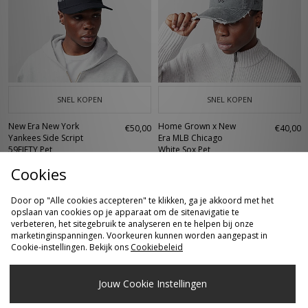
SNEL KOPEN
SNEL KOPEN
New Era New York
Home Grown x New
€50,00
€40,00
Yankees Side Script
Era MLB Chicago
59FIFTY Pet
White Sox Pet
Cookies
Door op "Alle cookies accepteren" te klikken, ga je akkoord met het
opslaan van cookies op je apparaat om de sitenavigatie te
verbeteren, het sitegebruik te analyseren en te helpen bij onze
marketinginspanningen. Voorkeuren kunnen worden aangepast in
Cookie-instellingen. Bekijk ons
Cookiebeleid
Jouw Cookie Instellingen
SNEL KOPEN
SNEL KOPEN