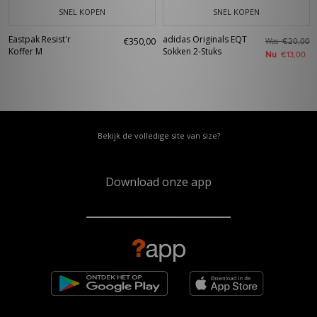
SNEL KOPEN
SNEL KOPEN
Eastpak Resist'r
adidas Originals EQT
€350,00
Was
€20,00
Koffer M
Sokken 2-Stuks
Nu
€13,00
Bekijk de volledige site van size?
Download onze app