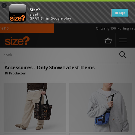
×
Size?
BEKIJK
size?
GRATIS - in Google play
10,-
Ontvang 10% korting in de 
Home
Heren
Accessoires
Verfijn
Accessoires - Only Show Latest Items
18 Producten