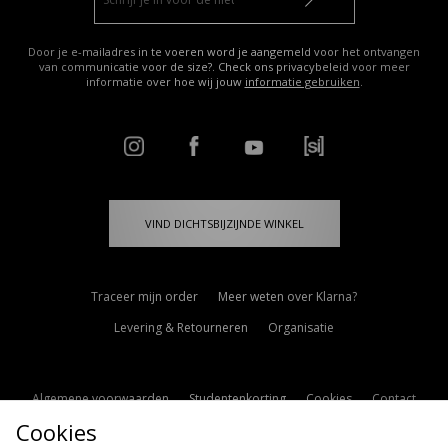
Door je e-mailadres in te voeren word je aangemeld voor het ontvangen
van communicatie voor de size?. Check ons privacybeleid voor meer
informatie over hoe wij jouw
informatie gebruiken
.
VIND DICHTSBIJZIJNDE WINKEL
Traceer mijn order
Meer weten over Klarna?
Levering & Retourneren
Organisatie
Algemene voorwaarden
Studentenkorting
Cookies
Contact
Cookies
Cookie Instellingen
Modern Slavery Statement