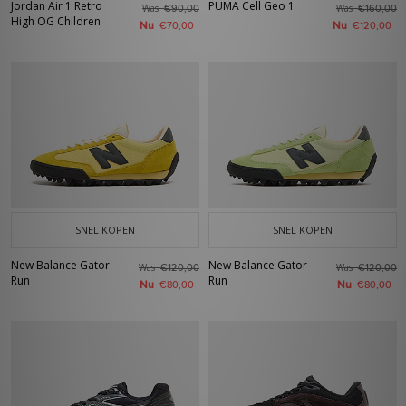
Jordan Air 1 Retro
PUMA Cell Geo 1
Was
Was
€90,00
€160,00
High OG Children
Nu
Nu
€70,00
€120,00
SNEL KOPEN
SNEL KOPEN
New Balance Gator
New Balance Gator
Was
Was
€120,00
€120,00
Run
Run
Nu
Nu
€80,00
€80,00