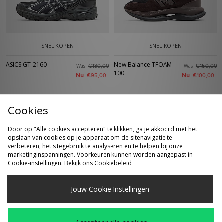
SNEL KOPEN
SNEL KOPEN
ASICS GT-2160
New Balance TFOAM
Was
Was
€130,00
€150,00
100
Nu
Nu
€95,00
€100,00
Cookies
Door op "Alle cookies accepteren" te klikken, ga je akkoord met het
opslaan van cookies op je apparaat om de sitenavigatie te
verbeteren, het sitegebruik te analyseren en te helpen bij onze
marketinginspanningen. Voorkeuren kunnen worden aangepast in
Cookie-instellingen. Bekijk ons
Cookiebeleid
SNEL KOPEN
SNEL KOPEN
Jouw Cookie Instellingen
Vans Premium
adidas Adizero
Was
Was
€135,00
€160,00
Authentic
Guokana
Nu
Nu
€90,00
€100,00