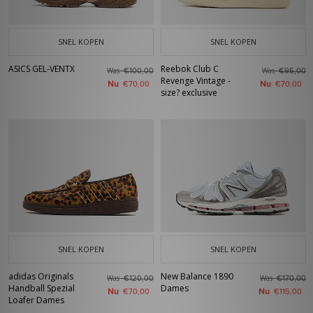
SNEL KOPEN
SNEL KOPEN
ASICS GEL-VENTX
Reebok Club C
Was
Was
€100,00
€95,00
Revenge Vintage -
Nu
Nu
€70,00
€70,00
size? exclusive
SNEL KOPEN
SNEL KOPEN
adidas Originals
New Balance 1890
Was
Was
€120,00
€170,00
Handball Spezial
Dames
Nu
Nu
€70,00
€115,00
Loafer Dames