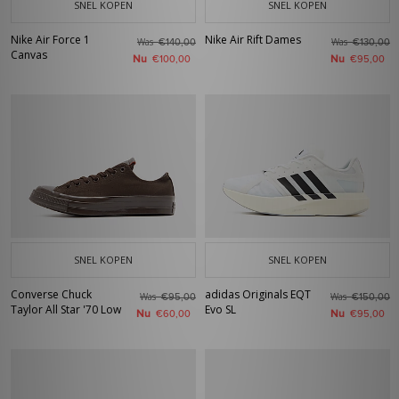
SNEL KOPEN
SNEL KOPEN
Nike Air Force 1
Nike Air Rift Dames
Was
Was
€140,00
€130,00
Canvas
Nu
Nu
€100,00
€95,00
SNEL KOPEN
SNEL KOPEN
Converse Chuck
adidas Originals EQT
Was
Was
€95,00
€150,00
Taylor All Star '70 Low
Evo SL
Nu
Nu
€60,00
€95,00