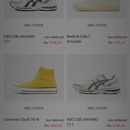
SNEL KOPEN
SNEL KOPEN
ASICS GEL-KAYANO
Reebok Club C
Was
Was
€180,00
€100,00
12.1
Grounds
Nu
Nu
€135,00
€75,00
SNEL KOPEN
SNEL KOPEN
Converse Chuck 70 Hi
ASICS GEL-KAYANO
Was
Was
€95,00
€180,00
12.1
Nu
Nu
€65,00
€135,00