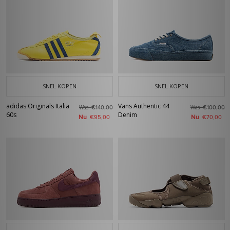
SNEL KOPEN
SNEL KOPEN
adidas Originals Italia
Vans Authentic 44
Was
Was
€140,00
€100,00
60s
Denim
Nu
Nu
€95,00
€70,00