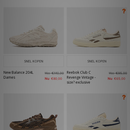
SNEL KOPEN
SNEL KOPEN
New Balance 204L
Reebok Club C
Was
Was
€140,00
€95,00
Dames
Revenge Vintage -
Nu
Nu
€80,00
€65,00
size? exclusive