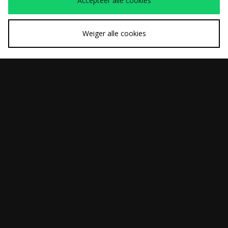
Accepteer alle cookies
Weiger alle cookies
SNEL KOPEN
SNEL KOPEN
ASICS GEL-CUMULUS
Timberland Short
Was
Was
€150,00
€80,00
16
Sleeve Rugby Polo
Nu
Nu
€105,00
€55,00