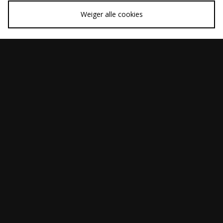
Weiger alle cookies
SNEL KOPEN
SNEL KOPEN
Reebok Athletic Dept
Reebok classic nylon
Was
Was
€25,00
€77,00
T-Shirt - size?
schoenen
Nu
Nu
€18,00
€35,00
exclusive