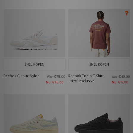
SNEL KOPEN
SNEL KOPEN
Reebok Classic Nylon
Reebok Toni's T-Shirt
Was
Was
€75,00
€40,00
- size? exclusive
Nu
Nu
€45,00
€17,00