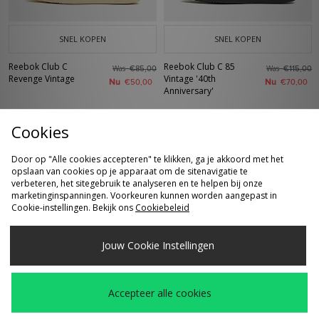
SNEL KOPEN
SNEL KOPEN
Reebok Club C
Reebok Club C 85
Was
Was
€85,00
€115,00
Revenge Vintage
Vintage '40th
Nu
Nu
€50,00
€70,00
Anniversary'
Cookies
Door op "Alle cookies accepteren" te klikken, ga je akkoord met het
opslaan van cookies op je apparaat om de sitenavigatie te
verbeteren, het sitegebruik te analyseren en te helpen bij onze
marketinginspanningen. Voorkeuren kunnen worden aangepast in
Cookie-instellingen. Bekijk ons
Cookiebeleid
Jouw Cookie Instellingen
SNEL KOPEN
SNEL KOPEN
Reebok Maison T-
Reebok Hotdog T-
Was
Was
€25,00
€40,00
Shirt - size? exclusive
Shirt
Accepteer alle cookies
Nu
Nu
€18,00
€17,00