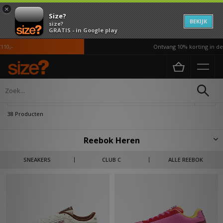
×
Size?
BEKIJK
size?
GRATIS - in Google play
Ontvang 10% korting in de APP*
Home
Heren
Verfijn
38 Producten
Reebok Heren
Duik in de heren size? selectie bestaande uit een ruime portie Reebok
SNEAKERS
CLUB C
ALLE REEBOK
favourites zoals de Club C, Classic en Workout. Ontdek retro inspired
kleding, accessoires en sneakers voor jouw daily ‘fit. Het voorgaande
merk is een oldtimer en was opgericht onder een andere naam in 1890
door pioneer Joseph William Foster, de man die ‘s werelds eerste
hardloopschoenen met genopte details ontwierp. In 1958 hebben de
twee zoons van Joseph een dochterbedrijf opgestart met de naam
Reebok en schreven sindsdien geschiedenis. De Newport Classic (NPC)