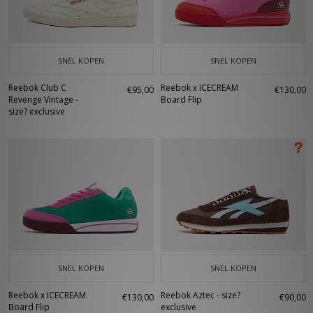
collectie werd een hit in ‘82 en in ’83 werd de Classic Leather gereleased
die origineel designed was voor hardlopen, maar uiteindelijk werd
omarmt als casual sneaker door de rest van de wereld. Nu een
samenwerking met NFL, collabs met celebrities en partnerships met
CrossFit games verder kun je wel stellen dat het merk een fenomeen is
SNEL KOPEN
SNEL KOPEN
onder de sport- en lifestyle merken.
Reebok Club C
Reebok x ICECREAM
€95,00
€130,00
Revenge Vintage -
Board Flip
size? exclusive
SNEL KOPEN
SNEL KOPEN
Reebok x ICECREAM
Reebok Aztec - size?
€130,00
€90,00
Board Flip
exclusive