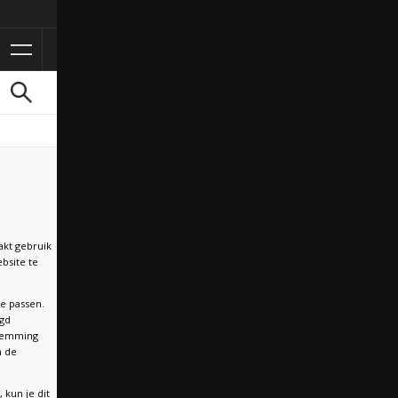
akt gebruik
bsite te
te passen.
agd
stemming
n de
 kun je dit