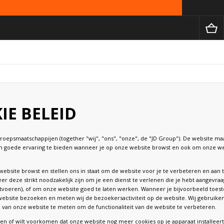
IE BELEID
roepsmaatschappijen (together "wij", "ons", "onze", de "JD Group"). De website ma
en goede ervaring te bieden wanneer je op onze website browst en ook om onze we
ebsite browst en stellen ons in staat om de website voor je te verbeteren en aan 
er deze strikt noodzakelijk zijn om je een dienst te verlenen die je hebt aangevra
uitvoeren), of om onze website goed te laten werken. Wanneer je bijvoorbeeld toe
ebsite bezoeken en meten wij de bezoekersactiviteit op de website. Wij gebruike
 van onze website te meten om de functionaliteit van de website te verbeteren.
eren of wilt voorkomen dat onze website nog meer cookies op je apparaat installeert,