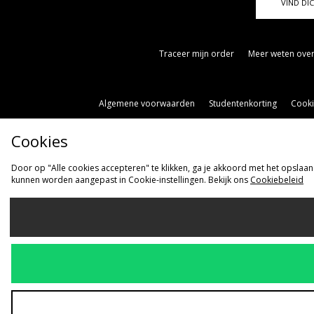
VIND DIC
Traceer mijn order
Meer weten over
Algemene voorwaarden
Studentenkorting
Cooki
Cookies
Door op "Alle cookies accepteren" te klikken, ga je akkoord met het opslaan
kunnen worden aangepast in Cookie-instellingen. Bekijk ons
Cookiebeleid
Ve
Nederlan
Wij accepteren 
Bezoek onze be