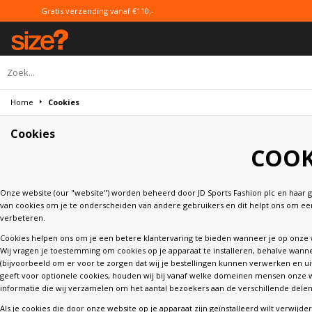
Gratis verzending vanaf €110,-
Home
Cookies
Cookies
COOK
Onze website (our "website") worden beheerd door JD Sports Fashion plc en haar g
van cookies om je te onderscheiden van andere gebruikers en dit helpt ons om e
verbeteren.
Cookies helpen ons om je een betere klantervaring te bieden wanneer je op onze w
Wij vragen je toestemming om cookies op je apparaat te installeren, behalve wanne
(bijvoorbeeld om er voor te zorgen dat wij je bestellingen kunnen verwerken en 
geeft voor optionele cookies, houden wij bij vanaf welke domeinen mensen onze w
informatie die wij verzamelen om het aantal bezoekers aan de verschillende delen
Als je cookies die door onze website op je apparaat zijn geïnstalleerd wilt verwijd