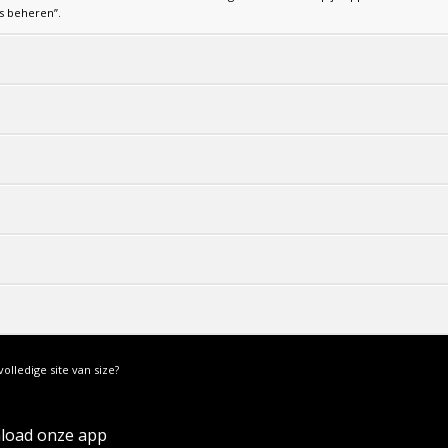
s beheren”.
volledige site van size?
load onze app