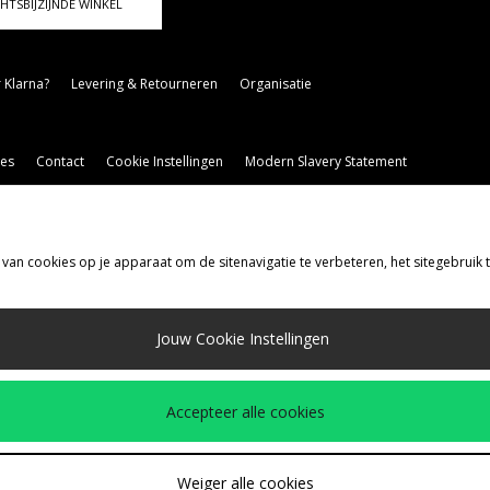
HTSBIJZIJNDE WINKEL
 Klarna?
Levering & Retourneren
Organisatie
es
Contact
Cookie Instellingen
Modern Slavery Statement
 van cookies op je apparaat om de sitenavigatie te verbeteren, het sitegebruik
rzenden Naar
Jouw Cookie Instellingen
d
de volgende betaalmethoden
Accepteer alle cookies
drijfspagina
www.jdplc.com
Weiger alle cookies