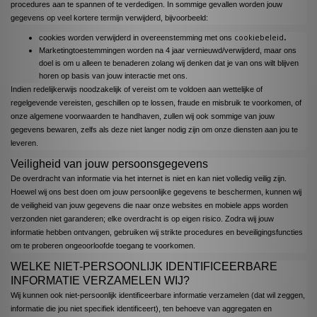
procedures aan te spannen of te verdedigen. In sommige gevallen worden jouw
gegevens op veel kortere termijn verwijderd, bijvoorbeeld:
cookiebeleid
.
cookies worden verwijderd in overeenstemming met ons
Marketingtoestemmingen worden na 4 jaar vernieuwd/verwijderd, maar ons
doel is om u alleen te benaderen zolang wij denken dat je van ons wilt blijven
horen op basis van jouw interactie met ons.
Indien redelijkerwijs noodzakelijk of vereist om te voldoen aan wettelijke of
regelgevende vereisten, geschillen op te lossen, fraude en misbruik te voorkomen, of
onze algemene voorwaarden te handhaven, zullen wij ook sommige van jouw
gegevens bewaren, zelfs als deze niet langer nodig zijn om onze diensten aan jou te
leveren.
Veiligheid van jouw persoonsgegevens
De overdracht van informatie via het internet is niet en kan niet volledig veilig zijn.
Hoewel wij ons best doen om jouw persoonlijke gegevens te beschermen, kunnen wij
de veiligheid van jouw gegevens die naar onze websites en mobiele apps worden
verzonden niet garanderen; elke overdracht is op eigen risico. Zodra wij jouw
informatie hebben ontvangen, gebruiken wij strikte procedures en beveiligingsfuncties
om te proberen ongeoorloofde toegang te voorkomen.
WELKE NIET-PERSOONLIJK IDENTIFICEERBARE
INFORMATIE VERZAMELEN WIJ?
Wij kunnen ook niet-persoonlijk identificeerbare informatie verzamelen (dat wil zeggen,
informatie die jou niet specifiek identificeert), ten behoeve van aggregaten en