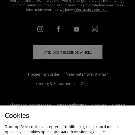
Door je e-mailadres in te voeren word je aangemeld voor het ontvangen
van communicatie voor de size?. Check ons privacybeleid voor meer
informatie over hoe wij jouw
informatie gebruiken
.
VIND DICHTSBIJZIJNDE WINKEL
Traceer mijn order
Meer weten over Klarna?
Levering & Retourneren
Organisatie
Algemene voorwaarden
Studentenkorting
Cookies
Contact
Cookies
Cookie Instellingen
Modern Slavery Statement
Door op "Alle cookies accepteren" te klikken, ga je akkoord met het
opslaan van cookies op je apparaat om de sitenavigatie te