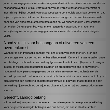
jouw persoonsgegevens verwerken om jouw identiteit te verifiëren en voor fraude- en
misdaadpreventie. Het niet verstrekken van de vereiste persoonlijke informatie bij
inschrijving / bij het gebruik van onze websites en/of mobiele apps kan betekenen dat
wij onze producten niet aan jou kunnen leveren, aangezien het niet toestaan van de
aankoop van onze producten kan betekenen dat wij onze wettelijke verplichtingen
schenden. Je kunt geen bezwaar maken tegen de verwerking of vragen om
verwijdering van jouw persoonsgegevens voor zover deze onder deze categorie
vallen.
Noodzakelijk voor het aangaan of uitvoeren van een
overeenkomst
Wanneer je een transactie aangaat met ons of een van onze merken, is er een
contract gesloten tussen jou en het betreffende merk. Om ons in staat te stellen onze
verplichtingen uit hoofde van een dergelijk contract na te komen (bijvoorbeeld om jou
in staat te stellen een bestelling te plaatsen en producten van ons te ontvangen),
moeten wij jouw persoonsgegevens verzamelen en verwerken. Indien je niet de
vereiste persoonlijke informatie verstrekt bij het aanmelden voor een account of bij het
plaatsen van een bestelling en betalingsinformatie of bezwaar maakt tegen dit soort
verwerking / jouw recht op verwijdering uitoefent, kunnen wij jou onze producten niet
leveren.
Gerechtvaardigd belang
Wij gebruiken jouw persoonsgegevens zoals uiteengezet in deze privacyverklaring
voor de gerechtvaardigde belangen van ons bedrijf, om ons in staat te stellen: