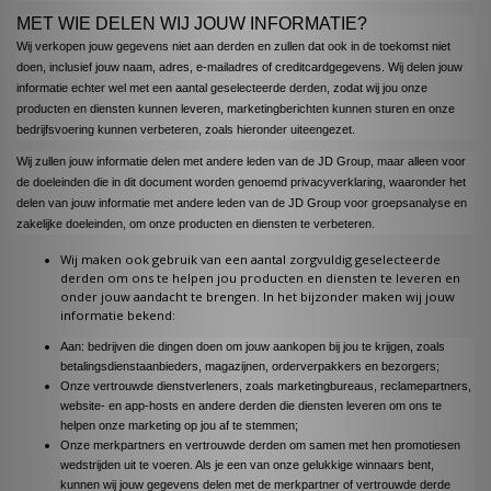
MET WIE DELEN WIJ JOUW INFORMATIE?
Wij verkopen jouw gegevens niet aan derden en zullen dat ook in de toekomst niet
doen, inclusief jouw naam, adres, e-mailadres of creditcardgegevens. Wij delen jouw
informatie echter wel met een aantal geselecteerde derden, zodat wij jou onze
producten en diensten kunnen leveren, marketingberichten kunnen sturen en onze
bedrijfsvoering kunnen verbeteren, zoals hieronder uiteengezet.
Wij zullen jouw informatie delen met andere leden van de JD Group, maar alleen voor
de doeleinden die in dit document worden genoemd privacyverklaring, waaronder het
delen van jouw informatie met andere leden van de JD Group voor groepsanalyse en
zakelijke doeleinden, om onze producten en diensten te verbeteren.
Wij maken ook gebruik van een aantal zorgvuldig geselecteerde
derden om ons te helpen jou producten en diensten te leveren en
onder jouw aandacht te brengen. In het bijzonder maken wij jouw
informatie bekend:
Aan: bedrijven die dingen doen om jouw aankopen bij jou te krijgen, zoals
betalingsdienstaanbieders, magazijnen, orderverpakkers en bezorgers;
Onze vertrouwde dienstverleners, zoals marketingbureaus, reclamepartners,
website- en app-hosts en andere derden die diensten leveren om ons te
helpen onze marketing op jou af te stemmen;
Onze merkpartners en vertrouwde derden om samen met hen promotiesen
wedstrijden uit te voeren. Als je een van onze gelukkige winnaars bent,
kunnen wij jouw gegevens delen met de merkpartner of vertrouwde derde