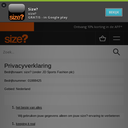
×
Size?
BEKIJK
size?
GRATIS - in Google play
Ontvang 10% korting in de APP*
Home
Privacybeleid
Privacybeleid
Privacyverklaring
Bedrijfsnaam: size? (onder JD Sports Fashion plc)
Bedrijfsnummer: 01888425
Gebied: Nederland
het beste van alles
Wij gebruiken jouw gegevens alleen om jouw size?-ervaring te verbeteren
keeping it real