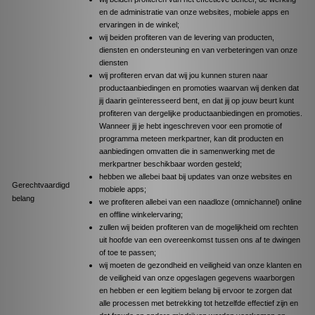
en de administratie van onze websites, mobiele apps en
ervaringen in de winkel;
wij beiden profiteren van de levering van producten,
diensten en ondersteuning en van verbeteringen van onze
diensten
wij profiteren ervan dat wij jou kunnen sturen naar
productaanbiedingen en promoties waarvan wij denken dat
jij daarin geïnteresseerd bent, en dat jij op jouw beurt kunt
profiteren van dergelijke productaanbiedingen en promoties.
Wanneer jij je hebt ingeschreven voor een promotie of
programma meteen merkpartner, kan dit producten en
aanbiedingen omvatten die in samenwerking met de
merkpartner beschikbaar worden gesteld;
hebben we allebei baat bij updates van onze websites en
Gerechtvaardigd
mobiele apps;
belang
we profiteren allebei van een naadloze (omnichannel) online
en offline winkelervaring;
zullen wij beiden profiteren van de mogelijkheid om rechten
uit hoofde van een overeenkomst tussen ons af te dwingen
of toe te passen;
wij moeten de gezondheid en veiligheid van onze klanten en
de veiligheid van onze opgeslagen gegevens waarborgen
en hebben er een legitiem belang bij ervoor te zorgen dat
alle processen met betrekking tot hetzelfde effectief zijn en