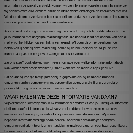
informatie in de winkel verstrekt, kunnen wij die informatie koppelen aan informatie die
wij hebben over jouw eerdere online en offline winkelervaringen en interacties met ons.
We doen dit om onze klanten beter te begrijpen, zodat we onze diensten en interacties
(inclusief promoties) met hen kunnen verbeteren.
Als je e-mailmarketing van ons ontvangt, verzamelen wij ook beperkte informatie over
jouw interactie met dergelijke marketingmails, die beperkt is tot het openen van een e-
mail en/of het klikken op een link in een e-mail. Wij doen dit om te begrijpen hoe
betrokken jij bent bij onze marketing, zodat wij de hoeveelheid die wij jou sturen
kunnen aanpassen om jouw ervaring met ons te verbeteren.
Zie ons size?
cookiebeleid
voor meer informatie over welke informatie automatisch
kan worden verzameld wanneer jij size? websites en mobiele apps gebruikt.
Let op dat wij van tijd tot tijd persoonlijke gegevens die wij uit andere bronnen
ontvangen, zullen combineren met persoonlijke gegevens die jij ons verstrekt en
persoonlijke gegevens die wij over jou verzamelen.
WAAR HALEN WE DEZE INFORMATIE VANDAAN?
Wij verzamelen sommige van jouw informatie rechtstreeks van jou, hetzij via informatie
die jij ons geeft of informatie die wij verzamelen tijdens jouw bezoeken aan onze
websites, mobiele apps, winkels of via jouw communicatie met ons. Wij kunnen
bepaalde informatie verkrijgen van derden, waaronder detailanalysebedrijven,
consumenteninzicht bedrijven en handelsinformatiebureaus en openbaar beschikbare
bronnen om ons te helpen inzicht te krijgen in de demografie van klanten en