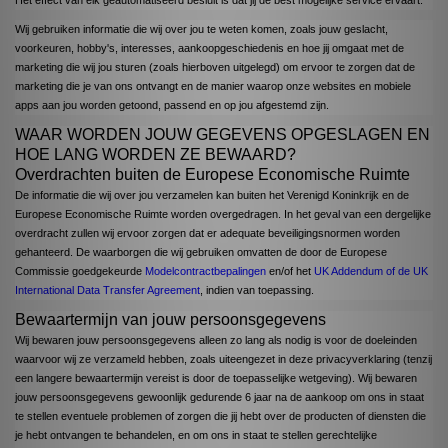
Wij gebruiken informatie die wij over jou te weten komen, zoals jouw geslacht,
voorkeuren, hobby's, interesses, aankoopgeschiedenis en hoe jij omgaat met de
marketing die wij jou sturen (zoals hierboven uitgelegd) om ervoor te zorgen dat de
marketing die je van ons ontvangt en de manier waarop onze websites en mobiele
apps aan jou worden getoond, passend en op jou afgestemd zijn.
WAAR WORDEN JOUW GEGEVENS OPGESLAGEN EN
HOE LANG WORDEN ZE BEWAARD?
Overdrachten buiten de Europese Economische Ruimte
De informatie die wij over jou verzamelen kan buiten het Verenigd Koninkrijk en de
Europese Economische Ruimte worden overgedragen. In het geval van een dergelijke
overdracht zullen wij ervoor zorgen dat er adequate beveiligingsnormen worden
gehanteerd. De waarborgen die wij gebruiken omvatten de door de Europese
Commissie goedgekeurde
Modelcontractbepalingen
en/of het
UK Addendum of de UK
International Data Transfer Agreement
, indien van toepassing.
Bewaartermijn van jouw persoonsgegevens
Wij bewaren jouw persoonsgegevens alleen zo lang als nodig is voor de doeleinden
waarvoor wij ze verzameld hebben, zoals uiteengezet in deze privacyverklaring (tenzij
een langere bewaartermijn vereist is door de toepasselijke wetgeving). Wij bewaren
jouw persoonsgegevens gewoonlijk gedurende 6 jaar na de aankoop om ons in staat
te stellen eventuele problemen of zorgen die jij hebt over de producten of diensten die
je hebt ontvangen te behandelen, en om ons in staat te stellen gerechtelijke