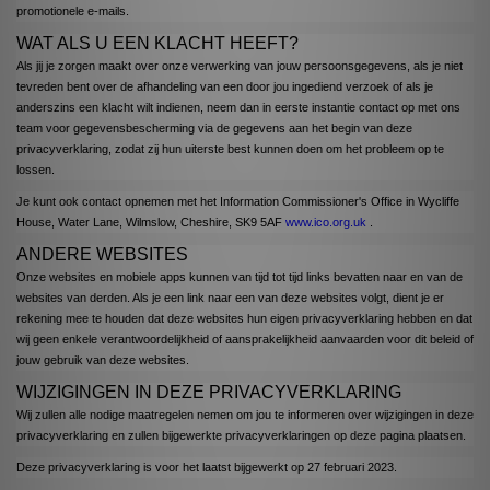
promotionele e-mails.
WAT ALS U EEN KLACHT HEEFT?
Als jij je zorgen maakt over onze verwerking van jouw persoonsgegevens, als je niet
tevreden bent over de afhandeling van een door jou ingediend verzoek of als je
anderszins een klacht wilt indienen, neem dan in eerste instantie contact op met ons
team voor gegevensbescherming via de gegevens aan het begin van deze
privacyverklaring, zodat zij hun uiterste best kunnen doen om het probleem op te
lossen.
Je kunt ook contact opnemen met het Information Commissioner's Office in Wycliffe
House, Water Lane, Wilmslow, Cheshire, SK9 5AF
www.ico.org.uk
.
ANDERE WEBSITES
Onze websites en mobiele apps kunnen van tijd tot tijd links bevatten naar en van de
websites van derden. Als je een link naar een van deze websites volgt, dient je er
rekening mee te houden dat deze websites hun eigen privacyverklaring hebben en dat
wij geen enkele verantwoordelijkheid of aansprakelijkheid aanvaarden voor dit beleid of
jouw gebruik van deze websites.
WIJZIGINGEN IN DEZE PRIVACYVERKLARING
Wij zullen alle nodige maatregelen nemen om jou te informeren over wijzigingen in deze
privacyverklaring en zullen bijgewerkte privacyverklaringen op deze pagina plaatsen.
Deze privacyverklaring is voor het laatst bijgewerkt op 27 februari 2023.