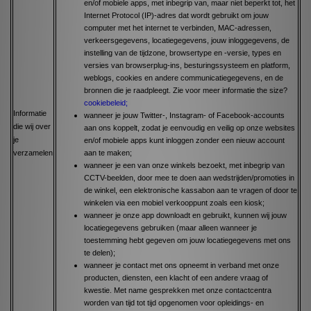
en/of mobiele apps, met inbegrip van, maar niet beperkt tot, het
Internet Protocol (IP)-adres dat wordt gebruikt om jouw
computer met het internet te verbinden, MAC-adressen,
verkeersgegevens, locatiegegevens, jouw inloggegevens, de
instelling van de tijdzone, browsertype en -versie, types en
versies van browserplug-ins, besturingssysteem en platform,
weblogs, cookies en andere communicatiegegevens, en de
bronnen die je raadpleegt. Zie voor meer informatie the size?
cookiebeleid
;
Informatie
wanneer je jouw Twitter-, Instagram- of Facebook-accounts
die wij over
aan ons koppelt, zodat je eenvoudig en veilig op onze websites
je
en/of mobiele apps kunt inloggen zonder een nieuw account
verzamelen
aan te maken;
wanneer je een van onze winkels bezoekt, met inbegrip van
CCTV-beelden, door mee te doen aan wedstrijden/promoties in
de winkel, een elektronische kassabon aan te vragen of door te
winkelen via een mobiel verkooppunt zoals een kiosk;
wanneer je onze app downloadt en gebruikt, kunnen wij jouw
locatiegegevens gebruiken (maar alleen wanneer je
toestemming hebt gegeven om jouw locatiegegevens met ons
te delen);
wanneer je contact met ons opneemt in verband met onze
producten, diensten, een klacht of een andere vraag of
kwestie. Met name gesprekken met onze contactcentra
worden van tijd tot tijd opgenomen voor opleidings- en