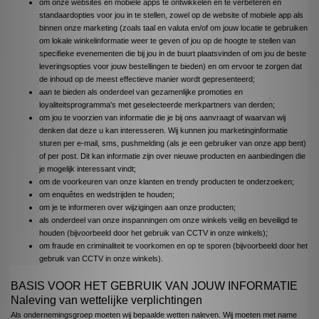
om onze websites en mobiele apps te ontwikkelen en te verbeteren en
standaardopties voor jou in te stellen, zowel op de website of mobiele app als
binnen onze marketing (zoals taal en valuta en/of om jouw locatie te gebruiken
om lokale winkelinformatie weer te geven of jou op de hoogte te stellen van
specifieke evenementen die bij jou in de buurt plaatsvinden of om jou de beste
leveringsopties voor jouw bestellingen te bieden) en om ervoor te zorgen dat
de inhoud op de meest effectieve manier wordt gepresenteerd;
aan te bieden als onderdeel van gezamenlijke promoties en
loyaliteitsprogramma's met geselecteerde merkpartners van derden;
om jou te voorzien van informatie die je bij ons aanvraagt of waarvan wij
denken dat deze u kan interesseren. Wij kunnen jou marketinginformatie
sturen per e-mail, sms, pushmelding (als je een gebruiker van onze app bent)
of per post. Dit kan informatie zijn over nieuwe producten en aanbiedingen die
je mogelijk interessant vindt;
om de voorkeuren van onze klanten en trendy producten te onderzoeken;
om enquêtes en wedstrijden te houden;
om je te informeren over wijzigingen aan onze producten;
als onderdeel van onze inspanningen om onze winkels veilig en beveiligd te
houden (bijvoorbeeld door het gebruik van CCTV in onze winkels);
om fraude en criminaliteit te voorkomen en op te sporen (bijvoorbeeld door het
gebruik van CCTV in onze winkels).
BASIS VOOR HET GEBRUIK VAN JOUW INFORMATIE
Naleving van wettelijke verplichtingen
Als ondernemingsgroep moeten wij bepaalde wetten naleven. Wij moeten met name