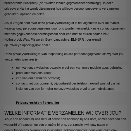
bijbehorende richtlijnen) (de "Wetten inzake gegevensbescherming"). In deze
privacyverklaring wordt uiteengezet hoe wij jouw persoonsgegevens verzamelen,
gebruiken, opslaan en delen.
Als je vragen hebt over deze privacyverklaring of in het algemeen over de manier
waarop jouw persoonsgegevens door ons worden verwerkt, kan je contact opnemen
met ons gegevensbeschermingsteam door een brief te sturen naar: size?,
Hollinsbrook Way, Pilsworth, Bury, Lancashire, BL9 8RR ; per e-mail
op
Privacy.Support@jdplc.com
/
Deze privacyverklaring is van toepassing op alle persoonsgegevens die wij over jou
verzamelen wanneer je:
een van onze websites bezoekt en/of een van onze mobiele apps gebruikt;
producten van ons koopt;
een van onze winkels bezoekt;
contact met ons opneemt, bijvoorbeeld per telefoon, e-mail, post of via het
indienen van een formulier op onze websites en/of onze mobiele apps.
Privacyrechten Formulier
WELKE INFORMATIE VERZAMELEN WIJ OVER JOU?
Als je een account bij ons hebt of online een aankoop bij ons doet, of meedoet aan een
wedstrijd of reageert op een enquête bij ons, verzamelen wij jouw naam en
contactgegevens (waaronder jouw adres, telefoonnummer, gegevens over jouw