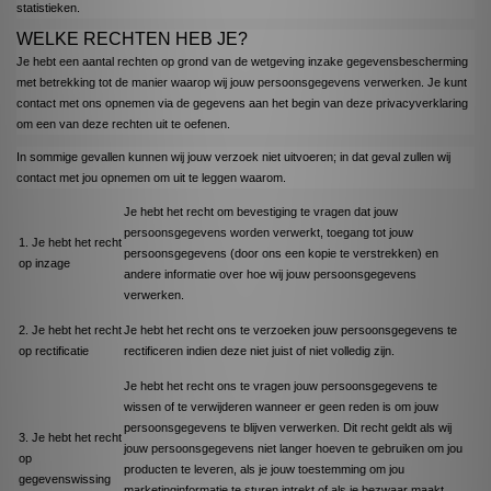
statistieken.
WELKE RECHTEN HEB JE?
Je hebt een aantal rechten op grond van de wetgeving inzake gegevensbescherming
met betrekking tot de manier waarop wij jouw persoonsgegevens verwerken. Je kunt
contact met ons opnemen via de gegevens aan het begin van deze privacyverklaring
om een van deze rechten uit te oefenen.
In sommige gevallen kunnen wij jouw verzoek niet uitvoeren; in dat geval zullen wij
contact met jou opnemen om uit te leggen waarom.
Je hebt het recht om bevestiging te vragen dat jouw
persoonsgegevens worden verwerkt, toegang tot jouw
1. Je hebt het recht
persoonsgegevens (door ons een kopie te verstrekken) en
op inzage
andere informatie over hoe wij jouw persoonsgegevens
verwerken.
2. Je hebt het recht
Je hebt het recht ons te verzoeken jouw persoonsgegevens te
op rectificatie
rectificeren indien deze niet juist of niet volledig zijn.
Je hebt het recht ons te vragen jouw persoonsgegevens te
wissen of te verwijderen wanneer er geen reden is om jouw
persoonsgegevens te blijven verwerken. Dit recht geldt als wij
3. Je hebt het recht
jouw persoonsgegevens niet langer hoeven te gebruiken om jou
op
producten te leveren, als je jouw toestemming om jou
gegevenswissing
marketinginformatie te sturen intrekt of als je bezwaar maakt