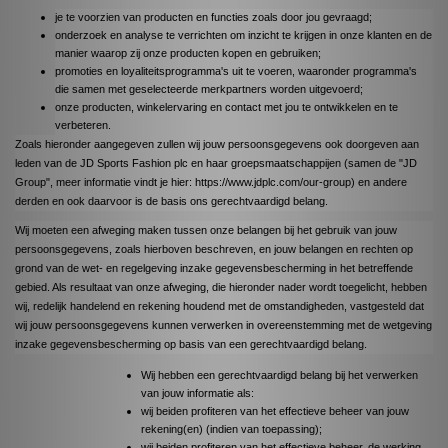
je te voorzien van producten en functies zoals door jou gevraagd;
onderzoek en analyse te verrichten om inzicht te krijgen in onze klanten en de
manier waarop zij onze producten kopen en gebruiken;
promoties en loyaliteitsprogramma's uit te voeren, waaronder programma's
die samen met geselecteerde merkpartners worden uitgevoerd;
onze producten, winkelervaring en contact met jou te ontwikkelen en te
verbeteren.
Zoals hieronder aangegeven zullen wij jouw persoonsgegevens ook doorgeven aan
leden van de JD Sports Fashion plc en haar groepsmaatschappijen (samen de "JD
Group", meer informatie vindt je hier: https://www.jdplc.com/our-group) en andere
derden en ook daarvoor is de basis ons gerechtvaardigd belang.
Wij moeten een afweging maken tussen onze belangen bij het gebruik van jouw
persoonsgegevens, zoals hierboven beschreven, en jouw belangen en rechten op
grond van de wet- en regelgeving inzake gegevensbescherming in het betreffende
gebied. Als resultaat van onze afweging, die hieronder nader wordt toegelicht, hebben
wij, redelijk handelend en rekening houdend met de omstandigheden, vastgesteld dat
wij jouw persoonsgegevens kunnen verwerken in overeenstemming met de wetgeving
inzake gegevensbescherming op basis van een gerechtvaardigd belang.
Wij hebben een gerechtvaardigd belang bij het verwerken
van jouw informatie als:
wij beiden profiteren van het effectieve beheer van jouw
rekening(en) (indien van toepassing);
wij beiden profiteren van het effectieve beheer, de werking