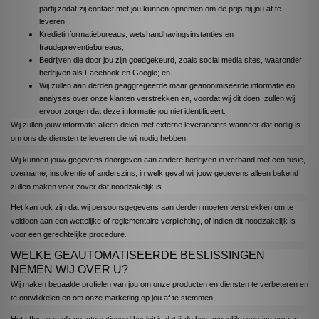
partij zodat zij contact met jou kunnen opnemen om de prijs bij jou af te
leveren.
Kredietinformatiebureaus, wetshandhavingsinstanties en
fraudepreventiebureaus;
Bedrijven die door jou zijn goedgekeurd, zoals social media sites, waaronder
bedrijven als Facebook en Google; en
Wij zullen aan derden geaggregeerde maar geanonimiseerde informatie en
analyses over onze klanten verstrekken en, voordat wij dit doen, zullen wij
ervoor zorgen dat deze informatie jou niet identificeert.
Wij zullen jouw informatie alleen delen met externe leveranciers wanneer dat nodig is
om ons de diensten te leveren die wij nodig hebben.
Wij kunnen jouw gegevens doorgeven aan andere bedrijven in verband met een fusie,
overname, insolventie of anderszins, in welk geval wij jouw gegevens alleen bekend
zullen maken voor zover dat noodzakelijk is.
Het kan ook zijn dat wij persoonsgegevens aan derden moeten verstrekken om te
voldoen aan een wettelijke of reglementaire verplichting, of indien dit noodzakelijk is
voor een gerechtelijke procedure.
WELKE GEAUTOMATISEERDE BESLISSINGEN
NEMEN WIJ OVER U?
Wij maken bepaalde profielen van jou om onze producten en diensten te verbeteren en
te ontwikkelen en om onze marketing op jou af te stemmen.
Het effect van elk geautomatiseerd besluit is dat jij de best mogelijke service ervaart.