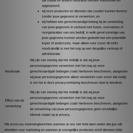
dat fraude en andere misdrijven worden voorkomen en
opgespoord;
wij onze producten en diensten niet zouden kunnen leveren
zonder jouw gegevens te verwerken; en
wij hebben een gerechtvaardigd belang bij de verwerking
van jouw gegevens in verband met fusies, overnames of
reorganisaties van ons bedrijf, in welk geval sommige van
jouw gegevens kunnen worden gedeeld met een potentiële
koper of anderszins, maar alleen voor zover dit strikt
noodzakelijk is met het oog op een dergelijke verkoop of
administratie.
Wij zijn van mening dat het redelijk is dat wij jouw
persoonsgegevens verwerken met het oog op onze
Noodzaak
gerechtvaardigde belangen zoals hierboven beschreven, aangezien
wij jouw persoonsgegevens alleen verwerken voor zover dat nodig
is om het in deze privacyverklaring beschreven doel te bereiken.
Wij zijn van mening dat het redelijk is dat wij jouw
persoonsgegevens verwerken met het oog op onze
Effect van de
gerechtvaardigde belangen zoals hierboven beschreven, aangezien
verwerking
de verwerking van jouw persoonsgegevens geen onredelijke
inbreuk maakt op je privacy.
Wij sturen jou marketingberichten wanneer je ons niet hebt laten weten dat jij je wilt
afmelden voor marketing en wanneer je soortgelijke producten en/of diensten hebt