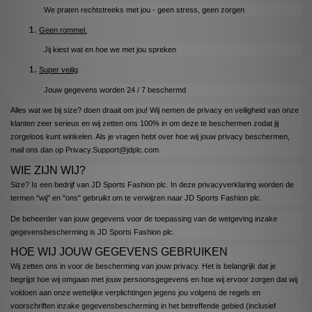
We praten rechtstreeks met jou - geen stress, geen zorgen
Geen rommel.
Jij kiest wat en hoe we met jou spreken
Super veilig
Jouw gegevens worden 24 / 7 beschermd
Alles wat we bij size? doen draait om jou! Wij nemen de privacy en veiligheid van onze
klanten zeer serieus en wij zetten ons 100% in om deze te beschermen zodat jij
zorgeloos kunt winkelen. Als je vragen hebt over hoe wij jouw privacy beschermen,
mail ons dan op
Privacy.Support@jdplc.com
.
WIE ZIJN WIJ?
Size? Is een bedrijf van JD Sports Fashion plc. In deze privacyverklaring worden de
termen "wij" en "ons" gebruikt om te verwijzen naar JD Sports Fashion plc.
De beheerder van jouw gegevens voor de toepassing van de wetgeving inzake
gegevensbescherming is JD Sports Fashion plc.
HOE WIJ JOUW GEGEVENS GEBRUIKEN
Wij zetten ons in voor de bescherming van jouw privacy. Het is belangrijk dat je
begrijpt hoe wij omgaan met jouw persoonsgegevens en hoe wij ervoor zorgen dat wij
voldoen aan onze wettelijke verplichtingen jegens jou volgens de regels en
voorschriften inzake gegevensbescherming in het betreffende gebied (inclusief