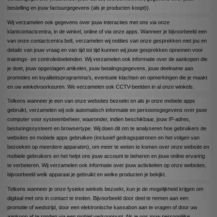
bestelling en jouw factuurgegevens (als je producten koopt)).
Wij verzamelen ook gegevens over jouw interacties met ons via onze
klantcontactcentra, in de winkel, online of via onze apps. Wanneer je bijvoorbeeld een
van onze contactcentra belt, verzamelen wij notities van onze gesprekken met jou en
details van jouw vraag en van tijd tot tijd kunnen wij jouw gesprekken opnemen voor
trainings- en controledoeleinden. Wij verzamelen ook informatie over de aankopen die
je doet, jouw opgeslagen artikelen, jouw betalingsgegevens, jouw deelname aan
promoties en loyaliteitsprogramma's, eventuele klachten en opmerkingen die je maakt
en uw winkelvoorkeuren. We verzamelen ook CCTV-beelden in al onze winkels.
Telkens wanneer je een van onze websites bezoekt en als je onze mobiele apps
gebruikt, verzamelen wij ook automatisch informatie en persoonsgegevens over jouw
computer voor systeembeheer, waaronder, indien beschikbaar, jouw IP-adres,
besturingssysteem en browsertype. Wij doen dit om te analyseren hoe gebruikers de
websites en mobiele apps gebruiken (inclusief gedragspatronen en het volgen van
bezoeken op meerdere apparaten), om meer te weten te komen over onze website en
mobiele gebruikers en het helpt ons jouw account te beheren en jouw online ervaring
te verbeteren. Wij verzamelen ook informatie over jouw activiteiten op onze websites,
bijvoorbeeld welk apparaat je gebruikt en welke producten je bekijkt.
Telkens wanneer je onze fysieke winkels bezoekt, kun je de mogelijkheid krijgen om
digitaal met ons in contact te treden. Bijvoorbeeld door deel te nemen aan een
promotie of wedstrijd, door een elektronische kassabon aan te vragen of door uw
aankoop af te ronden via een mobiel verkooppunt. Als je ons jouw persoonlijke