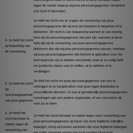
tegen de manier waarop wij jouw persoonsgegevens verwerken
(zie recht 6 hieronder).
Je hebt het recht ons te vragen de verwerking van jouw
persoonsgegevens die wij over jou bewaren te beperken of te
blokkeren. Dit recht is van toepassing wanneer je van mening
bent dat de persoonsgegevens niet juist zijn, wanneer je liever
4. Je hebt het recht
hebt dat wij de verwerking van jouw persoonsgegevens
op beperking van
blokkeren dan dat wij jouw persoonsgegevens wissen, wanneer
de verwerking
wij jouw persoonsgegevens niet hoeven te gebruiken voor het
doel waarvoor wij ze hebben verzameld, maar je ze nodig hebt
om juridische claims vast te stellen, uit te oefenen of te
verdedigen.
Je hebt het recht om jouw persoonsgegevens van ons te
5. Je hebt het recht
verkrijgen en te hergebruiken voor jouw eigen doeleinden in
op
verschillende diensten. Zo kan je gemakkelijk persoonsgegevens
overdraagbaarheid
overdragen aan een andere organisatie, of ons verzoeken dit
van jouw gegevens
voor jou te doen.
6. Je heeft het
Je hebt het recht bezwaar te maken tegen onze verwerking van
recht bezwaar te
jouw persoonsgegevens op basis van onze legitieme zakelijke
maken tegen de
belangen, tenzij wij kunnen aantonen dat onze legitieme belangen
verwerking van
per saldo zwaarder wegen dan jouw rechten of wij jouw