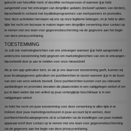
gekocht van hetzelfde merk of dezelfde rechtspersoon of wanneer jij je hebt
aangemeld voor het ontvangen van dergelijke updates (inclusief updates van derden),
bijvoorbeeld in verband met loyaliteitsprogramma's van merkpartners en promoties.
Voor deze activiteiten beroepen wij ons op onze legitieme belangen, en je hebt te allen
tijde het recht om bezwaar te maken tegen een dergelijke verwerking door contact op
te nemen met ons team voor gegevensbescherming via de gegevens aan het begin
van deze privacyverklaring.
TOESTEMMING
Je zult ook marketingberichten van ons ontvangen wanneer jij je hebt aangemeld of
anderszins toestemming hebt gegeven om marketingberichten van ons te ontvangen -
bijvoorbeeld door je aan te melden voor onze nieuwsbrief.
Als je een app-gebruiker bent, en als je ons daarvoor toestemming geeft, kunnen wij
jouw locatiegegevens gebruiken om pushberichten te sturen wanneer jij je in de buurt
van een van onze winkels bevindt. Deze pushberichten kunnen voor jou relevante
aanbiedingen en promoties bevatten die plaatsvinden in een nabijgelegen winkel of om
jou te laten weten dat een artikel op jouw verlanglijstje beschikbaar is in een
nabijgelegen winkel.
Je hebt het recht om jouw toestemming voor deze verwerking te allen tijde in te
trekken door jouw marketingvoorkeuren in jouw account bij te werken, door
pushberichten/locatiegegevens uit te schakelen via de instellingen van jouw mobiele
apparaat en/of door contact op te nemen met ons team voor gegevensbescherming
via de gegevens aan het begin van deze privacyverklaring.