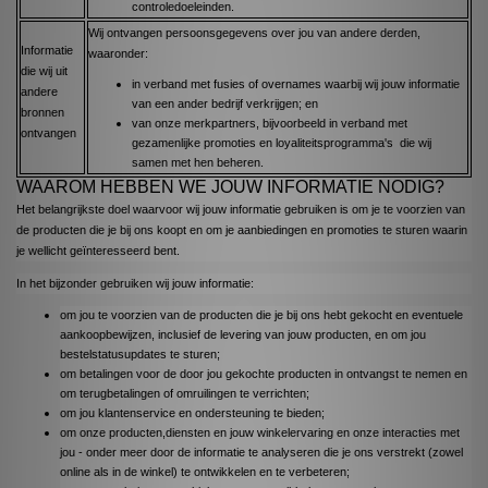
controledoeleinden.
Wij ontvangen persoonsgegevens over jou van andere derden,
Informatie
waaronder:
die wij uit
in verband met fusies of overnames waarbij wij jouw informatie
andere
van een ander bedrijf verkrijgen; en
bronnen
van onze merkpartners, bijvoorbeeld in verband met
ontvangen
gezamenlijke promoties en loyaliteitsprogramma's die wij
samen met hen beheren.
WAAROM HEBBEN WE JOUW INFORMATIE NODIG?
Het belangrijkste doel waarvoor wij jouw informatie gebruiken is om je te voorzien van
de producten die je bij ons koopt en om je aanbiedingen en promoties te sturen waarin
je wellicht geïnteresseerd bent.
In het bijzonder gebruiken wij jouw informatie:
om jou te voorzien van de producten die je bij ons hebt gekocht en eventuele
aankoopbewijzen, inclusief de levering van jouw producten, en om jou
bestelstatusupdates te sturen;
om betalingen voor de door jou gekochte producten in ontvangst te nemen en
om terugbetalingen of omruilingen te verrichten;
om jou klantenservice en ondersteuning te bieden;
om onze producten,diensten en jouw winkelervaring en onze interacties met
jou - onder meer door de informatie te analyseren die je ons verstrekt (zowel
online als in de winkel) te ontwikkelen en te verbeteren;