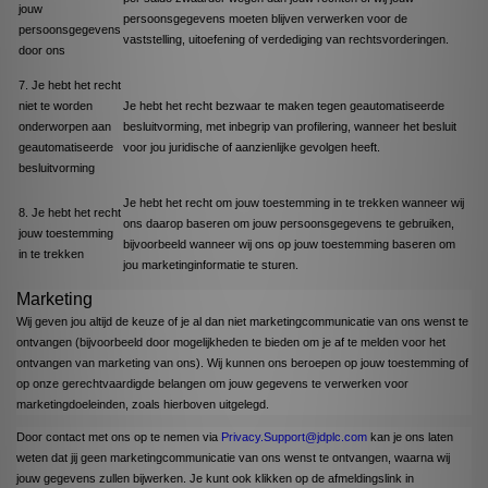
jouw
persoonsgegevens moeten blijven verwerken voor de
persoonsgegevens
vaststelling, uitoefening of verdediging van rechtsvorderingen.
door ons
7. Je hebt het recht
niet te worden
Je hebt het recht bezwaar te maken tegen geautomatiseerde
onderworpen aan
besluitvorming, met inbegrip van profilering, wanneer het besluit
geautomatiseerde
voor jou juridische of aanzienlijke gevolgen heeft.
besluitvorming
Je hebt het recht om jouw toestemming in te trekken wanneer wij
8. Je hebt het recht
ons daarop baseren om jouw persoonsgegevens te gebruiken,
jouw toestemming
bijvoorbeeld wanneer wij ons op jouw toestemming baseren om
in te trekken
jou marketinginformatie te sturen.
Marketing
Wij geven jou altijd de keuze of je al dan niet marketingcommunicatie van ons wenst te
ontvangen (bijvoorbeeld door mogelijkheden te bieden om je af te melden voor het
ontvangen van marketing van ons). Wij kunnen ons beroepen op jouw toestemming of
op onze gerechtvaardigde belangen om jouw gegevens te verwerken voor
marketingdoeleinden, zoals hierboven uitgelegd.
Door contact met ons op te nemen via
Privacy.Support@jdplc.com
kan je ons laten
weten dat jij geen marketingcommunicatie van ons wenst te ontvangen, waarna wij
jouw gegevens zullen bijwerken. Je kunt ook klikken op de afmeldingslink in