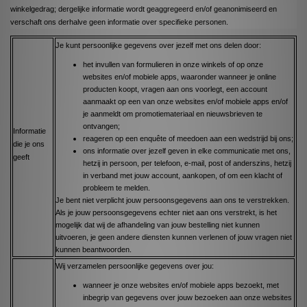
winkelgedrag; dergelijke informatie wordt geaggregeerd en/of geanonimiseerd en
verschaft ons derhalve geen informatie over specifieke personen.
Je kunt persoonlijke gegevens over jezelf met ons delen door:
het invullen van formulieren in onze winkels of op onze
websites en/of mobiele apps, waaronder wanneer je online
producten koopt, vragen aan ons voorlegt, een account
aanmaakt op een van onze websites en/of mobiele apps en/of
je aanmeldt om promotiemateriaal en nieuwsbrieven te
ontvangen;
Informatie
reageren op een enquête of meedoen aan een wedstrijd bij ons;
die je ons
ons informatie over jezelf geven in elke communicatie met ons,
geeft
hetzij in persoon, per telefoon, e-mail, post of anderszins, hetzij
in verband met jouw account, aankopen, of om een klacht of
probleem te melden.
Je bent niet verplicht jouw persoonsgegevens aan ons te verstrekken.
Als je jouw persoonsgegevens echter niet aan ons verstrekt, is het
mogelijk dat wij de afhandeling van jouw bestelling niet kunnen
uitvoeren, je geen andere diensten kunnen verlenen of jouw vragen niet
kunnen beantwoorden.
Wij verzamelen persoonlijke gegevens over jou:
wanneer je onze websites en/of mobiele apps bezoekt, met
inbegrip van gegevens over jouw bezoeken aan onze websites