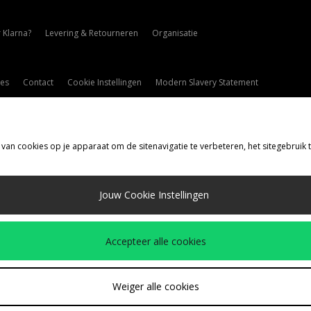
 Klarna?
Levering & Retourneren
Organisatie
es
Contact
Cookie Instellingen
Modern Slavery Statement
 van cookies op je apparaat om de sitenavigatie te verbeteren, het sitegebruik
rzenden Naar
Jouw Cookie Instellingen
d
de volgende betaalmethoden
Accepteer alle cookies
drijfspagina
www.jdplc.com
Weiger alle cookies
ize?, Alle rechten voorbehouden