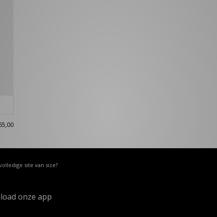
65,00
volledige site van size?
load onze app