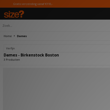
ratis verzending vanaf €110,-
Home
Dames
Verfijn
Dames - Birkenstock Boston
3 Producten