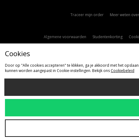
Traceer mijn order
Meer weten over
Algemene voorwaarden
Studentenkorting
Cooki
Cookies
Door op "Alle cookies accepteren" te klikken, ga je akkoord met het opslaan
kunnen worden aangepast in Cookie-instellingen. Bekijk ons
Cookiebeleid
Ve
Nederlan
Wij accepteren 
Bezoek onze be
Copyright © 2026 s