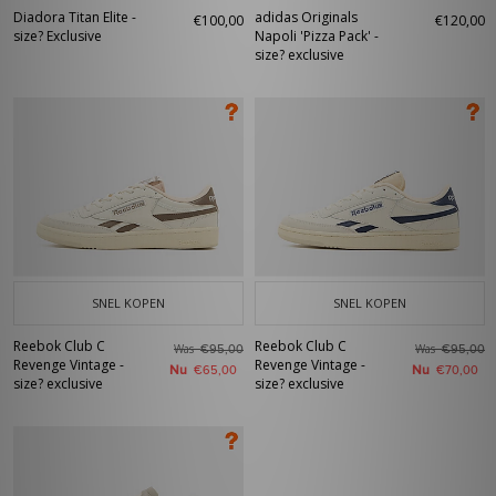
Diadora Titan Elite -
adidas Originals
€100,00
€120,00
size? Exclusive
Napoli 'Pizza Pack' -
size? exclusive
SNEL KOPEN
SNEL KOPEN
Reebok Club C
Reebok Club C
Was
Was
€95,00
€95,00
Revenge Vintage -
Revenge Vintage -
Nu
Nu
€65,00
€70,00
size? exclusive
size? exclusive