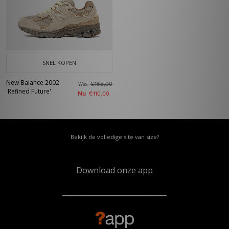
SNEL KOPEN
New Balance 2002
Was
€165,00
'Refined Future'
Nu
€110,00
Bekijk de volledige site van size?
Download onze app