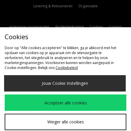
Levering & Retourneren
Organisatie
Algemene voorwaarden
Studentenkorting
Cookies
Contact
Cookies
Cookie Instellingen
Modern Slavery Statement
Door op "Alle cookies accepteren" te klikken, ga je akkoord met het
opslaan van cookies op je apparaat om de sitenavigatie te
verbeteren, het sitegebruik te analyseren en te helpen bij onze
marketinginspanningen. Voorkeuren kunnen worden aangepast in
Cookie-instellingen. Bekijk ons
Cookiebeleid
Verzenden Naar
Jouw Cookie Instellingen
Nederland
Wij accepteren de volgende betaalmethoden
Accepteer alle cookies
Bezoek onze bedrijfspagina
www.jdplc.com
Weiger alle cookies
Copyright © 2026 size?, Alle rechten voorbehouden