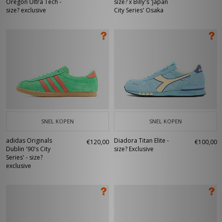
Oregon Ultra Tech -
size? x Billy's 'Japan
size? exclusive
City Series' Osaka
SNEL KOPEN
SNEL KOPEN
adidas Originals
Diadora Titan Elite -
€120,00
€100,00
Dublin '90's City
size? Exclusive
Series' - size?
exclusive