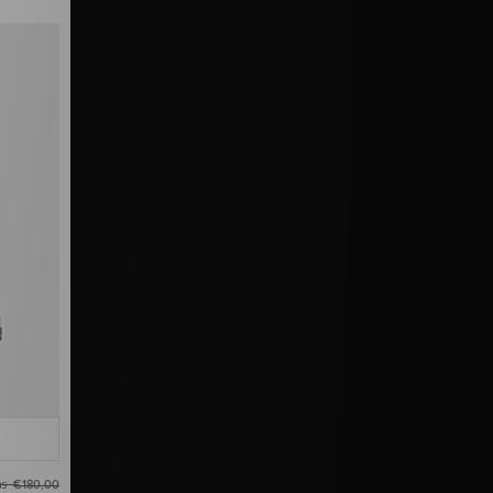
as
€180,00