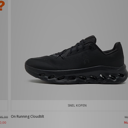
SNEL KOPEN
On Running Cloudtilt
W
95,00
N
0,00