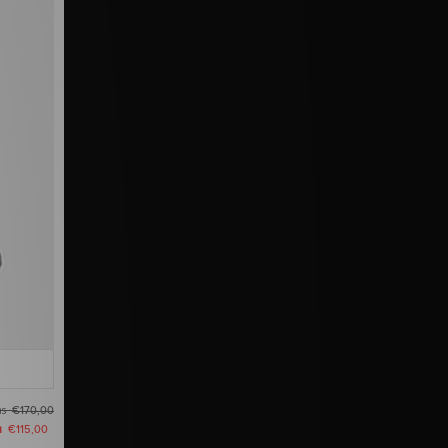
as
€170,00
u
€115,00