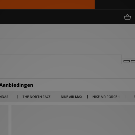
 Aanbiedingen
 merken als Billionaire Boys Club, Salomon en Jordan tot lifestyle brands als Carha
DIDAS
THE NORTH FACE
NIKE AIR MAX
NIKE AIR FORCE 1
rken en items nu in de uitverkoop met kortingen die kunnen oplopen tot wel 50% ko
 broek voor een outlet prijs. Kies je voor 1 product of scoor je meteen je gehele out