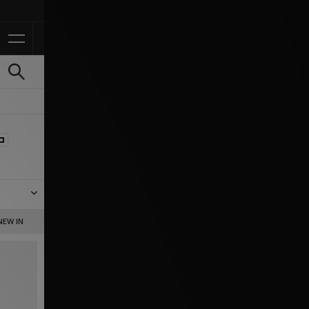
Ontvang 10% korting in d
rtt WIP,
NEW IN
rting.
fit?