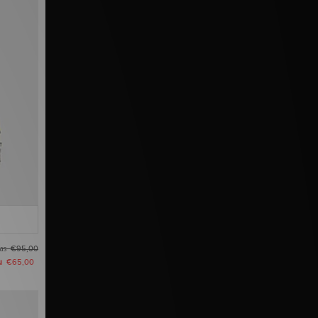
as
€95,00
u
€65,00