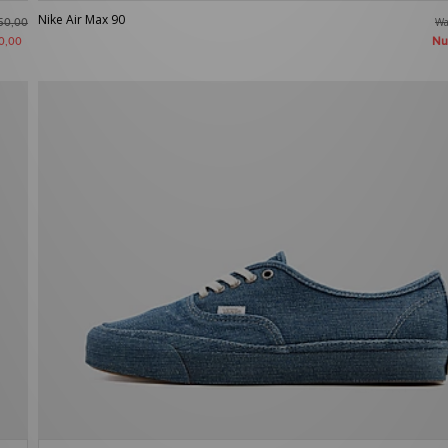
Nike Air Max 90
W
50,00
N
0,00