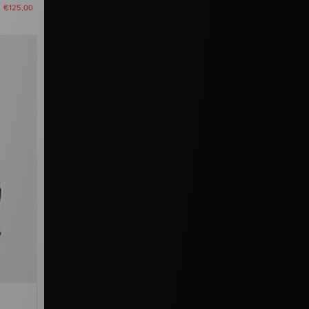
u
€125,00