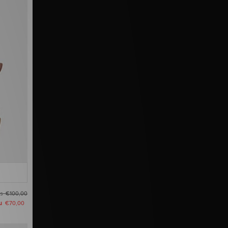
as
€100,00
u
€70,00