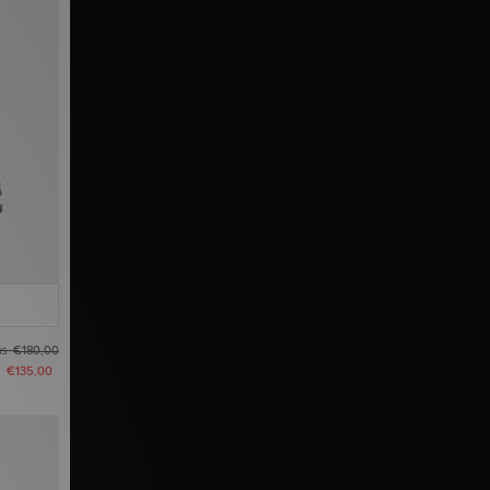
as
€180,00
u
€135,00