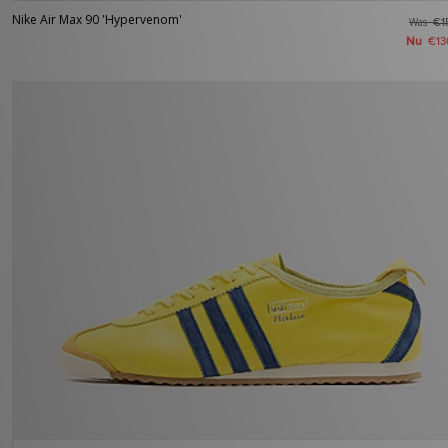
Nike Air Max 90 'Hypervenom'
Was
€1
Nu
€13