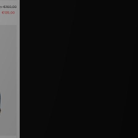
as
€160,00
u
€135,00