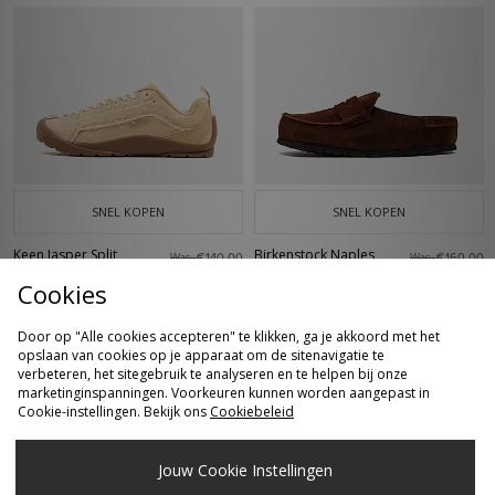
SNEL KOPEN
SNEL KOPEN
Keen Jasper Split
Birkenstock Naples
Was
Was
€140,00
€160,00
Dames
Wrapped Dames
Nu
Nu
€95,00
€130,00
Cookies
Door op "Alle cookies accepteren" te klikken, ga je akkoord met het
opslaan van cookies op je apparaat om de sitenavigatie te
verbeteren, het sitegebruik te analyseren en te helpen bij onze
marketinginspanningen. Voorkeuren kunnen worden aangepast in
Cookie-instellingen. Bekijk ons
Cookiebeleid
Jouw Cookie Instellingen