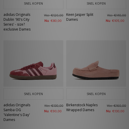
SNEL KOPEN
SNEL KOPEN
adidas Originals
Keen Jasper Split
Was
Was
€120,00
€140,00
Dublin '90's City
Dames
Nu
Nu
€80,00
€105,00
Series' - size?
exclusive Dames
SNEL KOPEN
SNEL KOPEN
adidas Originals
Birkenstock Naples
Was
Was
€130,00
€160,00
Samba OG
Wrapped Dames
Nu
Nu
€90,00
€130,00
'Valentine's Day'
Dames