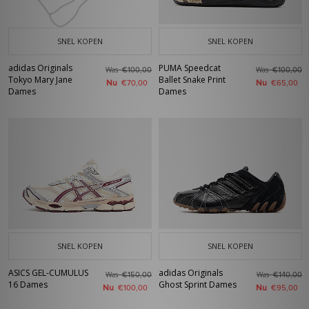
SNEL KOPEN
SNEL KOPEN
adidas Originals
PUMA Speedcat
Was
Was
€100,00
€100,00
Tokyo Mary Jane
Ballet Snake Print
Nu
Nu
€70,00
€65,00
Dames
Dames
SNEL KOPEN
SNEL KOPEN
ASICS GEL-CUMULUS
adidas Originals
Was
Was
€150,00
€140,00
16 Dames
Ghost Sprint Dames
Nu
Nu
€100,00
€95,00