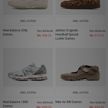
SNEL KOPEN
SNEL KOPEN
New Balance 204L
adidas Originals
Was
Was
€140,00
€120,00
Dames
Handball Spezial
Nu
Nu
€80,00
€70,00
Loafer Dames
SNEL KOPEN
SNEL KOPEN
New Balance 1890
Nike Air Rift Dames
Was
Was
€170,00
€130,00
Dames
Nu
Nu
€115,00
€95,00