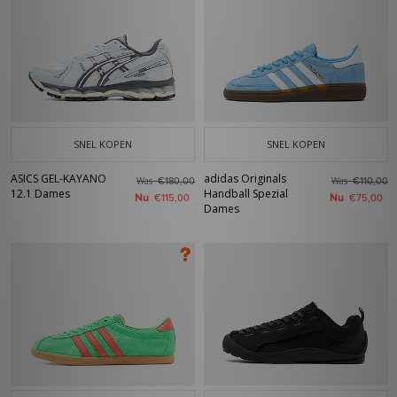
SNEL KOPEN
SNEL KOPEN
ASICS GEL-KAYANO
adidas Originals
Was
Was
€180,00
€110,00
12.1 Dames
Handball Spezial
Nu
Nu
€115,00
€75,00
Dames