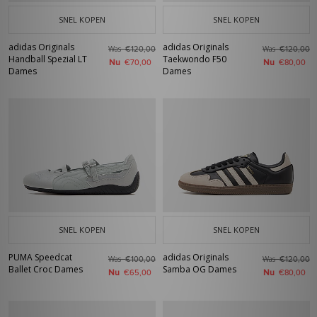
SNEL KOPEN
SNEL KOPEN
adidas Originals
adidas Originals
Was
Was
€120,00
€120,00
Handball Spezial LT
Taekwondo F50
Nu
Nu
€70,00
€80,00
Dames
Dames
SNEL KOPEN
SNEL KOPEN
PUMA Speedcat
adidas Originals
Was
Was
€100,00
€120,00
Ballet Croc Dames
Samba OG Dames
Nu
Nu
€65,00
€80,00