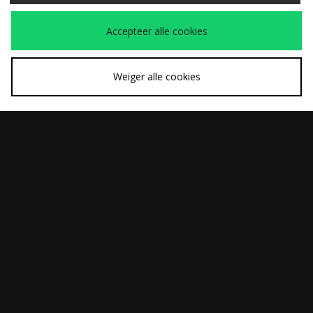
SNEL KOPEN
SNEL KOPEN
Accepteer alle cookies
adidas Originals
UGG Classic Ultra
Was
Was
€100,00
€180,00
Taekwondo Mei
Mini Boots Dames
Nu
Nu
€65,00
€165,00
Ballet Dames
Weiger alle cookies
SNEL KOPEN
SNEL KOPEN
Keen Jasper Dames
ASICS GEL-NYC
Was
Was
€140,00
€160,00
Dames
Nu
Nu
€90,00
€110,00