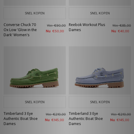
SNEL KOPEN
SNEL KOPEN
Converse Chuck 70
Reebok Workout Plus
Was
Was
€90,00
€85,00
Ox Low 'Glow in the
Dames
Nu
Nu
€50,00
€40,00
Dark' Women's
SNEL KOPEN
SNEL KOPEN
Timberland 3 Eye
Timberland 3 Eye
Was
Was
€210,00
€210,00
Authentic Boat Shoe
Authentic Boat Shoe
Nu
Nu
€145,00
€145,00
Dames
Dames