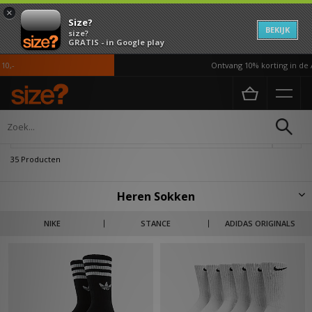
×
Size?
BEKIJK
size?
GRATIS - in Google play
Ontvang 10% korting in de APP*
Home
Heren
Accessoires
Sokken
Verfijn
35 Producten
Heren Sokken
Slip in comfort met onze selectie aan heren sokken van merken als
NIKE
STANCE
ADIDAS ORIGINALS
Stance, Nike, en adidas Originals.