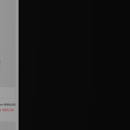
as
€95,00
u
€65,00