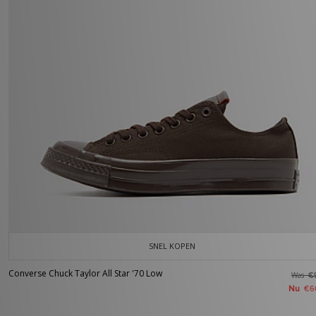
SNEL KOPEN
Converse Chuck Taylor All Star '70 Low
Was
€
Nu
€6