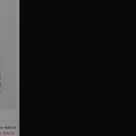
as
€80,00
u
€45,00