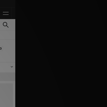
Ontvang 10% korting in 
 Taylor
r. Deze
rk van