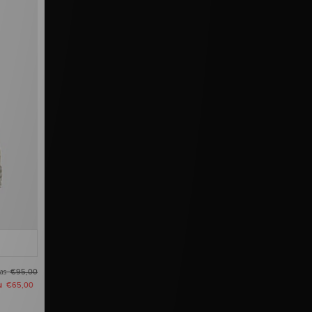
as
€95,00
u
€65,00