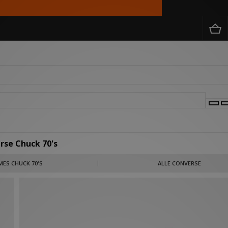
rse Chuck 70's
e eerste keuze voor basketbalspelers en ontleende zijn naam aan sporticoon Charles
ES CHUCK 70'S
ALLE CONVERSE
 eerste gezicht lijkt de Chuck Taylor 70 misschien identiek aan de originele All Sta
nzool met verbeterde ondersteuning voor de voetboog en een duurzamer bovenwe
canvas.