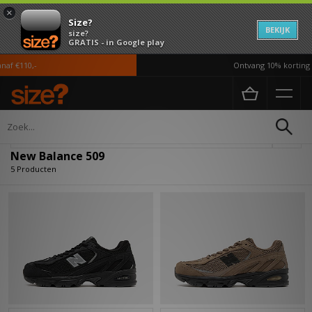
×
Size?
BEKIJK
size?
GRATIS - in Google play
f €110,-
Ontvang 10% korting in
Home
New Balance 509
Verfijn
New Balance 509
5 Producten