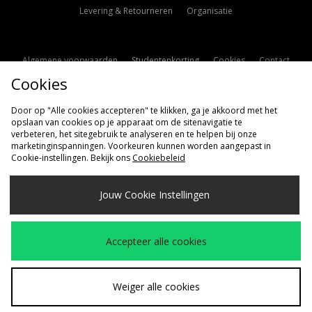
Levering & Retourneren
Organisatie
Algemene voorwaarden
Studentenkorting
Cookies
Contact
Cookies
Cookie Instellingen
Modern Slavery Statement
Door op "Alle cookies accepteren" te klikken, ga je akkoord met het
opslaan van cookies op je apparaat om de sitenavigatie te
verbeteren, het sitegebruik te analyseren en te helpen bij onze
marketinginspanningen. Voorkeuren kunnen worden aangepast in
Cookie-instellingen. Bekijk ons
Cookiebeleid
Verzenden Naar
Jouw Cookie Instellingen
Nederland
Wij accepteren de volgende betaalmethoden
Accepteer alle cookies
Bezoek onze bedrijfspagina
www.jdplc.com
Weiger alle cookies
Copyright © 2026 size?, Alle rechten voorbehouden