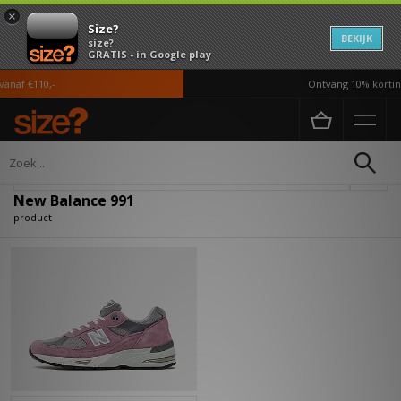
×
Size?
BEKIJK
size?
GRATIS - in Google play
anaf €110,-
Ontvang 10% korting
Home
New Balance 991
Verfijn
New Balance 991
product