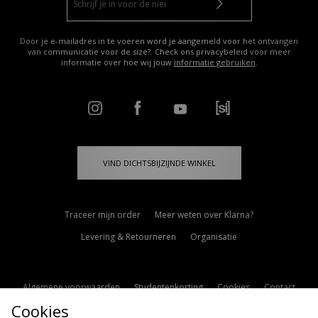
Door je e-mailadres in te voeren word je aangemeld voor het ontvangen
van communicatie voor de size?. Check ons privacybeleid voor meer
informatie over hoe wij jouw
informatie gebruiken
.
VIND DICHTSBIJZIJNDE WINKEL
Traceer mijn order
Meer weten over Klarna?
Levering & Retourneren
Organisatie
Algemene voorwaarden
Studentenkorting
Cookies
Contact
Cookies
Cookie Instellingen
Modern Slavery Statement