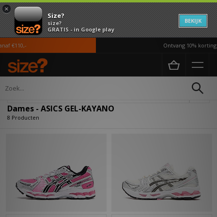
×
Size?
BEKIJK
size?
GRATIS - in Google play
f €110,-
Ontvang 10% korting i
Home
Dames
Verfijn
Dames - ASICS GEL-KAYANO
8 Producten