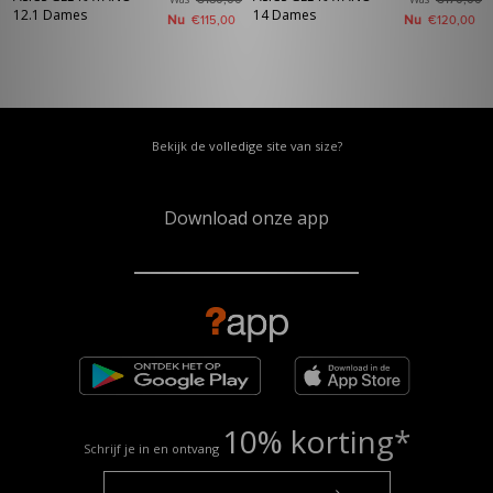
€180,00
€170,00
12.1 Dames
14 Dames
Nu
Nu
€115,00
€120,00
Bekijk de volledige site van size?
Download onze app
10% korting*
Schrijf je in en ontvang