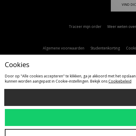
VIND DIC
Traceer mijn order
Meer weten over
Algemene voorwaarden
Studentenkorting
Cooki
Cookies
Door op "Alle cookies accepteren" te klikken, ga je akkoord met het opslaan
kunnen worden aangepast in Cookie-instellingen. Bekijk ons
Cookiebeleid
Ve
Nederlan
Wij accepteren 
Bezoek onze be