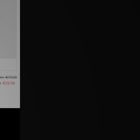
Was
€77,00
u
€25,00