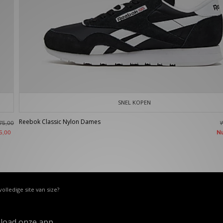
SNEL KOPEN
Reebok Classic Nylon Dames
75,00
N
5,00
volledige site van size?
load onze app