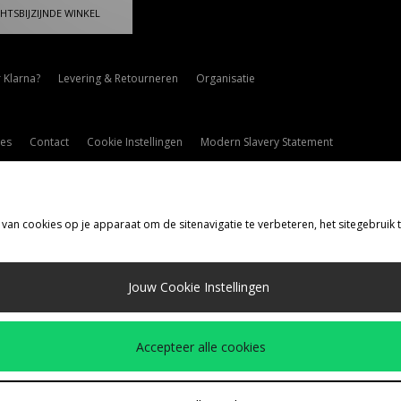
HTSBIJZIJNDE WINKEL
 Klarna?
Levering & Retourneren
Organisatie
es
Contact
Cookie Instellingen
Modern Slavery Statement
 van cookies op je apparaat om de sitenavigatie te verbeteren, het sitegebruik
rzenden Naar
Jouw Cookie Instellingen
d
de volgende betaalmethoden
Accepteer alle cookies
drijfspagina
www.jdplc.com