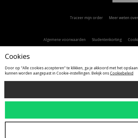
Traceer mijn order
Meer weten over
Algemene voorwaarden
Studentenkorting
Cooki
Cookies
Door op "Alle cookies accepteren" te klikken, ga je akkoord met het opslaan
kunnen worden aangepast in Cookie-instellingen. Bekijk ons
Cookiebeleid
Ve
Nederlan
Wij accepteren 
Bezoek onze be
Copyright © 2026 s