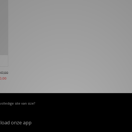
47,00
0,00
volledige site van size?
load onze app