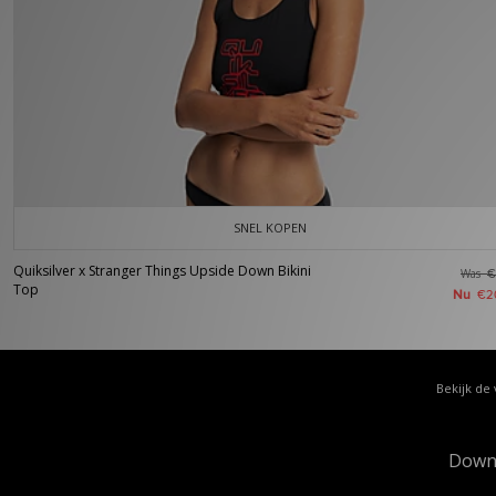
SNEL KOPEN
Quiksilver x Stranger Things Upside Down Bikini
Was
€
Top
Nu
€2
Bekijk de 
Down