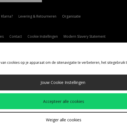
 Klarna?
Levering & Retourneren
Organisatie
es
Contact
Cookie Instellingen
Modern Slavery Statement
 van cookies op je apparaat om de sitenavigatie te verbeteren, het sitegebruik
rzenden Naar
Jouw Cookie Instellingen
d
de volgende betaalmethoden
Accepteer alle cookies
drijfspagina
www.jdplc.com
Weiger alle cookies
ize?, Alle rechten voorbehouden