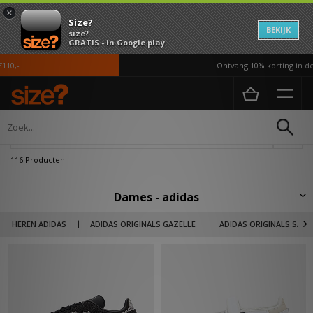
×
Size?
BEKIJK
size?
GRATIS - in Google play
Ontvang 10% korting in de APP*
Home
Dames
Verfijn
116 Producten
Dames - adidas
In het begin van de 20ste eeuw, 1924 om precies te zijn, begon een jonge
HEREN ADIDAS
ADIDAS ORIGINALS GAZELLE
ADIDAS ORIGINALS SAM
man uit het Duitse Bavaria genaamd Adolf ‘Adi’ Dassler het merk met de
welbekende drie strepen. Nadat hij zijn passie had uitgeoefend in de
waskamer van zijn moeder startte hij in dit jaar zijn onderneming
'Gebrüder Dassler Schuhfabrik' en wilde hij zijn missie vervullen om
athleten te voorzien van de best mogelijke sportuitrusting. In 1972 werd
het Originals merk met de Trefoil de wereld ingebracht en werd er dit
keer meer focus gelegd op lifestyle en streetwear. Daar waar het merk