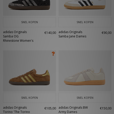
zijn expertise in sport begon, is het met Originals uitgebreid tot een
breder publiek om ook hun favoriete Adi item in hun vrije tijd te kunnen
dragen. Van sneakers, trainingspakken en hoodies tot petten en
rugzakken – bij size? Nederland vind je de meest exclusieve en originele
producten!
SNEL KOPEN
SNEL KOPEN
adidas Originals
adidas Originals
€140,00
€90,00
Samba OG
Samba Jane Dames
Rhinestone Women's
SNEL KOPEN
SNEL KOPEN
adidas Originals
adidas Originals BW
€105,00
€150,00
Torino 'The Torino
Army Dames