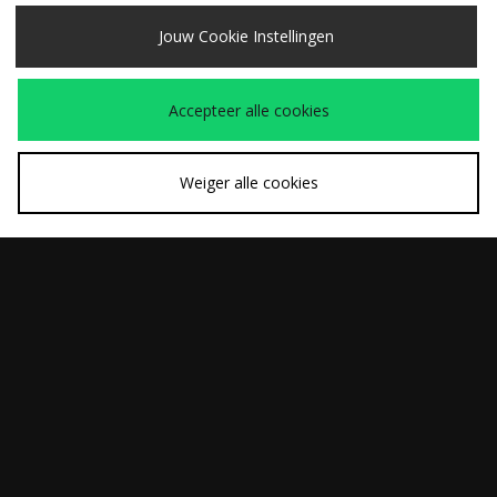
Jouw Cookie Instellingen
SNEL KOPEN
SNEL KOPEN
adidas Originals
adidas Originals
€130,00
€90,00
Accepteer alle cookies
Handball Spezial
Ghost Sprint Ballet
Loafer Dames
Dames
Weiger alle cookies
SNEL KOPEN
SNEL KOPEN
adidas Originals
adidas Originals
€130,00
€110,00
Japan Dames
Handball Spezial
Dames