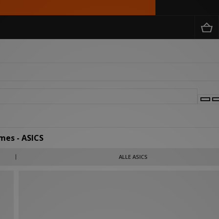
mes - ASICS
 bedrijf uit Japan dat basketbalschoenen produceerde, wat een zool design had die 
ALLE ASICS
k bekend voor de performance collectie van hardloopschoenen en de klassieke GE
roeid tot een van de invloedrijkste sportmerken ter wereld.