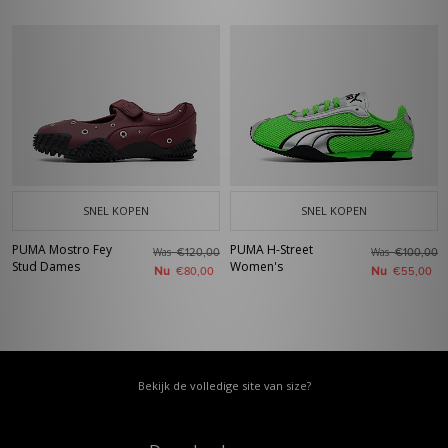
SNEL KOPEN
SNEL KOPEN
PUMA Mostro Fey
PUMA H-Street
Was
Was
€120,00
€100,00
Stud Dames
Women's
Nu
Nu
€80,00
€55,00
Bekijk de volledige site van size?