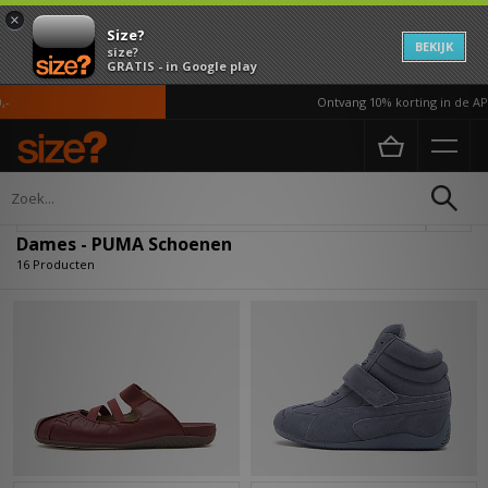
×
Size?
BEKIJK
size?
GRATIS - in Google play
Ontvang 10% korting in de APP*
Home
Dames
Schoenen
Verfijn
Dames - PUMA Schoenen
16 Producten