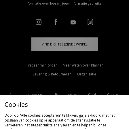
informatie over hoe wij jouw
informatie gebruiken
.
VIND DICHTSBIJZIJNDE WINKEL
Traceer mijn order
Meer weten over Klarna?
Levering & Retourneren
Organisatie
Algemene voorwaarden
Studentenkorting
Cookies
Contact
Cookies
Cookie Instellingen
Modern Slavery Statement
Door op "Alle cookies accepteren" te klikken, ga je akkoord met het
opslaan van cookies op je apparaat om de sitenavigatie te
verbeteren, het sitegebruik te analyseren en te helpen bij onze