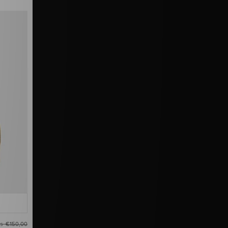
as
€150,00