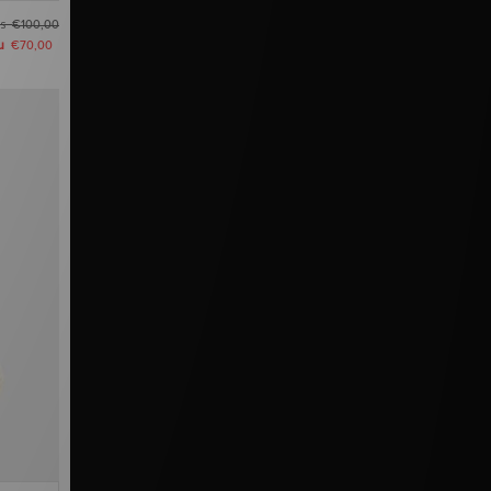
as
€100,00
u
€70,00