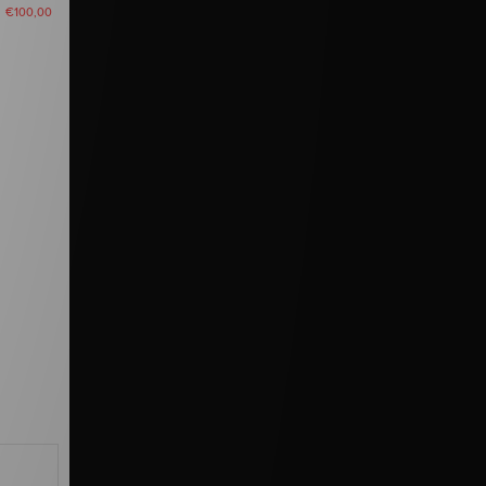
u
€100,00