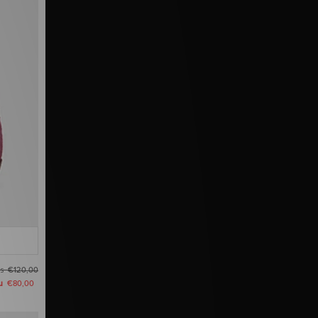
as
€120,00
u
€80,00