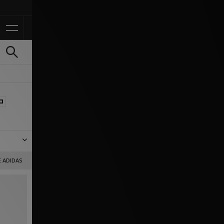
Ontvang 10% korting in 
oodies,
E ADIDAS