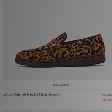
SNEL KOPEN
adidas Originals Handball Spezial Loafer
Was
€1
Nu
€8