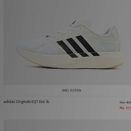
SNEL KOPEN
adidas Originals EQT Evo SL
Was
€1
Nu
€9