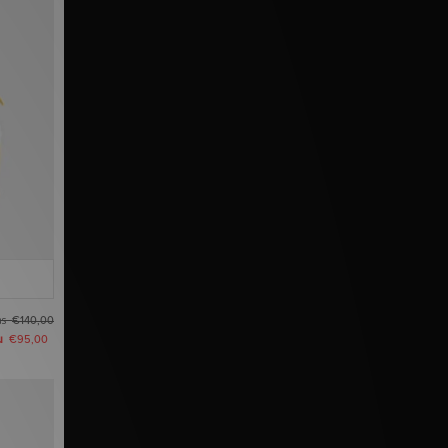
as
€140,00
u
€95,00