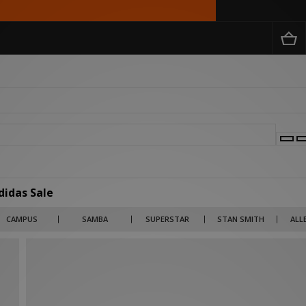
didas Sale
root assortiment aan goedkope en betaalbare adi producten van sneakers, slippers, h
CAMPUS
SAMBA
SUPERSTAR
STAN SMITH
ALL
ith, Superstar en meer. Scoor je complete adi look voor een spotprijs hieronder!