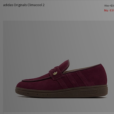
adidas Originals Climacool 2
Was
€1
Nu
€9