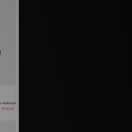
as
€160,00
u
€100,00