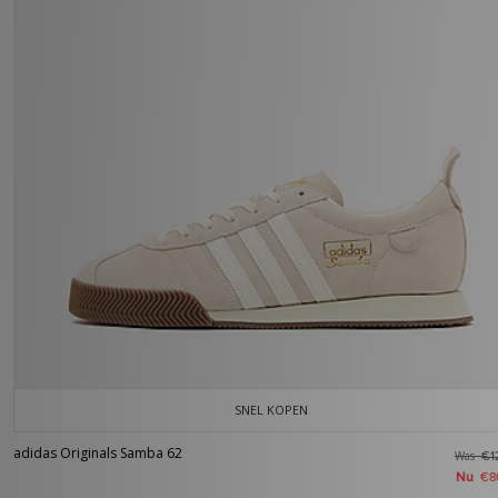
SNEL KOPEN
adidas Originals Samba 62
Was
€1
Nu
€8