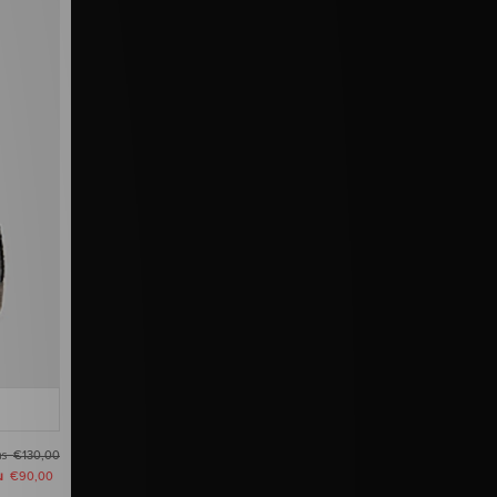
as
€130,00
u
€90,00