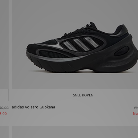
SNEL KOPEN
adidas Adizero Guokana
W
50,00
N
5,00