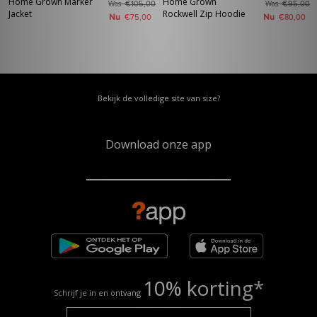
Home Grown Marker
Home Grown
Was
Was
€105,00
€95,00
Jacket
Rockwell Zip Hoodie
Nu
Nu
€75,00
€80,00
Bekijk de volledige site van size?
Download onze app
10% korting*
Schrijf je in en ontvang