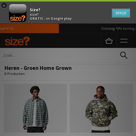
×
Size?
BEKIJK
size?
GRATIS - in Google play
f €110,-
Ontvang 10% korting in
Home
Heren
Verfijn
Heren - Groen Home Grown
8 Producten