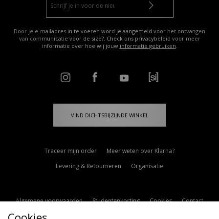
Door je e-mailadres in te voeren word je aangemeld voor het ontvangen
van communicatie voor de size?. Check ons privacybeleid voor meer
informatie over hoe wij jouw
informatie gebruiken
.
VIND DICHTSBIJZIJNDE WINKEL
Traceer mijn order
Meer weten over Klarna?
Levering & Retourneren
Organisatie
Algemene voorwaarden
Studentenkorting
Cookies
Contact
Cookies
Cookie Instellingen
Modern Slavery Statement