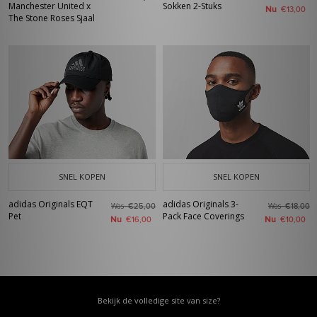
Manchester United x
Sokken 2-Stuks
Nu
€13,00
The Stone Roses Sjaal
SNEL KOPEN
SNEL KOPEN
adidas Originals EQT
adidas Originals 3-
Was
Was
€25,00
€18,00
Pet
Pack Face Coverings
Nu
Nu
€16,00
€10,00
Bekijk de volledige site van size?