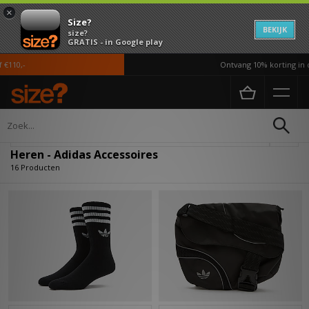
×
Size?
BEKIJK
size?
GRATIS - in Google play
10,-
Ontvang 10% korting in de 
Home
Heren
Accessoires
Verfijn
Heren - Adidas Accessoires
16 Producten