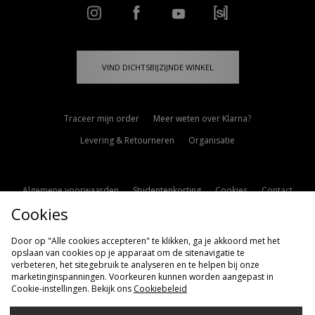
VIND DICHTSBIJZIJNDE WINKEL
Traceer mijn order
Meer weten over Klarna?
Levering & Retourneren
Organisatie
Algemene voorwaarden
Studentenkorting
Cookies
Contact
Cookies
Cookie Instellingen
Modern Slavery Statement
Door op "Alle cookies accepteren" te klikken, ga je akkoord met het
opslaan van cookies op je apparaat om de sitenavigatie te
verbeteren, het sitegebruik te analyseren en te helpen bij onze
marketinginspanningen. Voorkeuren kunnen worden aangepast in
Cookie-instellingen. Bekijk ons
Cookiebeleid
Verzenden Naar