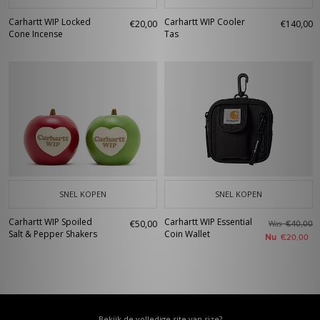
Carhartt WIP Locked
Carhartt WIP Cooler
€20,00
€140,00
Cone Incense
Tas
SNEL KOPEN
SNEL KOPEN
Carhartt WIP Spoiled
Carhartt WIP Essential
€50,00
Was
€40,00
Salt & Pepper Shakers
Coin Wallet
Nu
€20,00
Bekijk de volledige site van size?