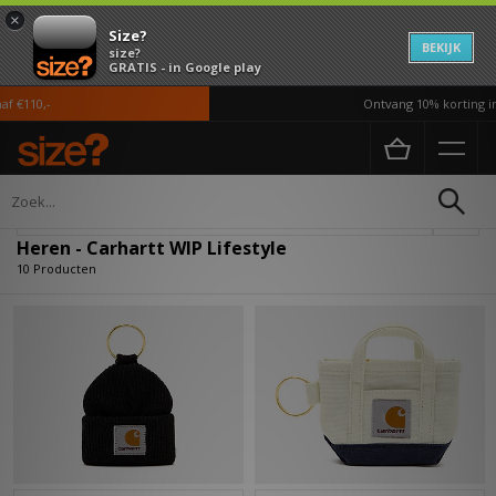
×
Size?
BEKIJK
size?
GRATIS - in Google play
€110,-
Ontvang 10% korting in d
Home
Heren
Accessoires
Lifestyle
Verfijn
Heren - Carhartt WIP Lifestyle
10 Producten