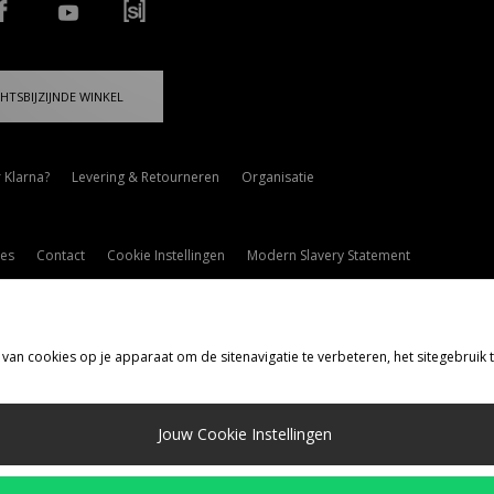
HTSBIJZIJNDE WINKEL
 Klarna?
Levering & Retourneren
Organisatie
es
Contact
Cookie Instellingen
Modern Slavery Statement
 van cookies op je apparaat om de sitenavigatie te verbeteren, het sitegebruik
rzenden Naar
Jouw Cookie Instellingen
d