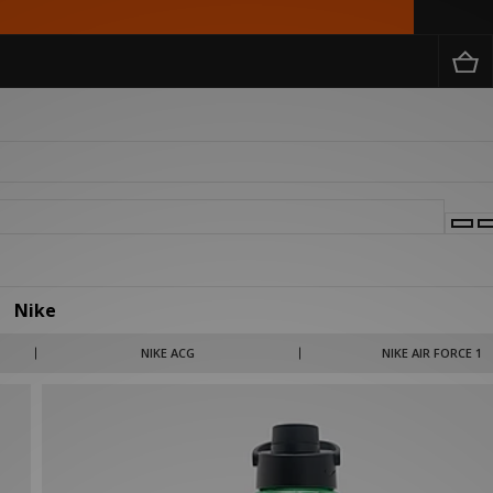
Nike
d om hun verrassende footwear innovaties, waaronder de track tailored zool – met
NIKE ACG
NIKE AIR FORCE 1
 Nike sneakers, kleding en accessoires zowel athletic minded als Fashion.