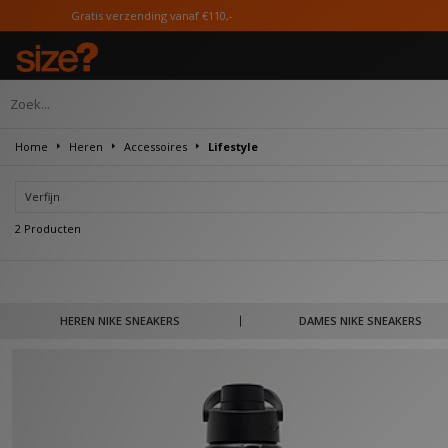
Gratis verzending vanaf €110,-
Home
Heren
Accessoires
Lifestyle
Verfijn
2 Producten
Nike werd opgericht door Phil Knight en Bill Bowerman. Het merk staat beken
HEREN NIKE SNEAKERS
DAMES NIKE SNEAKERS
van de strijkijzer van zijn vrouw..... Hedendaags produceert