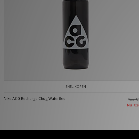
SNEL KOPEN
Nike ACG Recharge Chug Waterfles
Was
€
Nu
€2