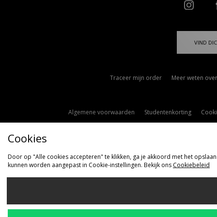
VIND DIC
Traceer mijn order
Meer weten over
Algemene voorwaarden
Studentenkorting
Cooki
Cookies
Door op "Alle cookies accepteren" te klikken, ga je akkoord met het opslaan
kunnen worden aangepast in Cookie-instellingen. Bekijk ons
Cookiebeleid
Ve
Nederlan