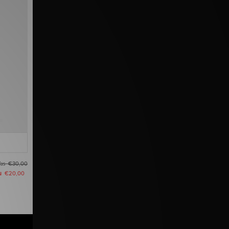
as
€30,00
u
€20,00