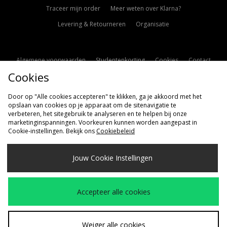
Traceer mijn order
Meer weten over Klarna?
Levering & Retourneren
Organisatie
Algemene voorwaarden
Studentenkorting
Cookies
Contact
Cookies
Cookie Instellingen
Modern Slavery Statement
Door op "Alle cookies accepteren" te klikken, ga je akkoord met het
opslaan van cookies op je apparaat om de sitenavigatie te
verbeteren, het sitegebruik te analyseren en te helpen bij onze
marketinginspanningen. Voorkeuren kunnen worden aangepast in
Cookie-instellingen. Bekijk ons
Cookiebeleid
Verzenden Naar
Jouw Cookie Instellingen
Nederland
Wij accepteren de volgende betaalmethoden
Accepteer alle cookies
Bezoek onze bedrijfspagina
www.jdplc.com
Weiger alle cookies