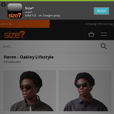
×
Size?
BEKIJK
size?
GRATIS - in Google play
f €110,-
Ontvang 10% korting in
Home
Heren
Accessoires
Lifestyle
Verfijn
Heren - Oakley Lifestyle
6 Producten