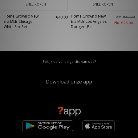
SNEL KOPEN
SNEL KOPEN
Home Grown x New
Home Grown x New
€40,00
Was
€40,00
Era MLB Chicago
Era MLB Los Angeles
Nu
€25,00
White Sox Pet
Dodgers Pet
Bekijk de volledige site van size?
Download onze app