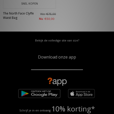
SNEL KOPEN
The North Face Clyffe
Was
€75,00
Waist Bag
Nu
€50,00
Bekijk de volledige site van size?
Download onze app
10% korting*
Schrijf je in en ontvang