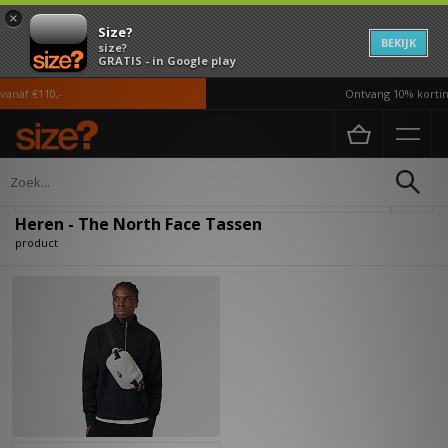
×
Size?
BEKIJK
size?
GRATIS - in Google play
anaf €110,-
Ontvang 10% korting
Home
Heren
Accessoires
Tassen
Verfijn
Heren - The North Face Tassen
product