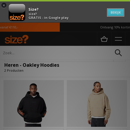
×
Size?
BEKIJK
size?
GRATIS - in Google play
anaf €110,-
Ontvang 10% korting
Home
Heren
Kleding
Hoodies
Verfijn
Heren - Oakley Hoodies
2 Producten