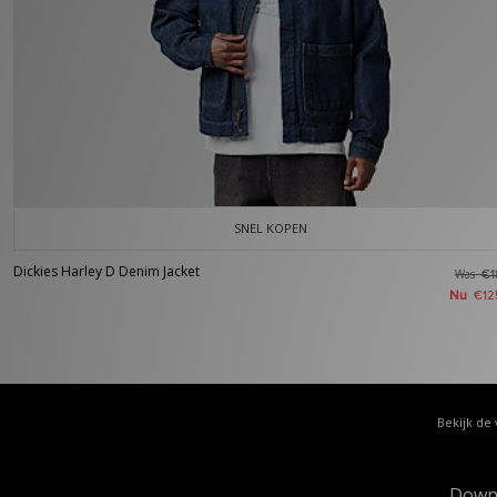
SNEL KOPEN
Dickies Harley D Denim Jacket
Was
€1
Nu
€12
Bekijk de 
Down