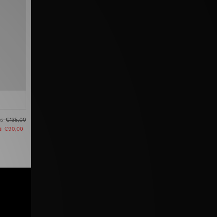
as
€135,00
u
€90,00