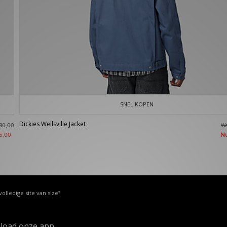
SNEL KOPEN
Dickies Wellsville Jacket
W
80,00
N
5,00
volledige site van size?
load onze app