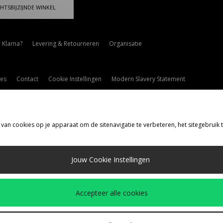
HTSBIJZIJNDE WINKEL
 Klarna?
Levering & Retourneren
Organisatie
es
Contact
Cookie Instellingen
Modern Slavery Statement
 van cookies op je apparaat om de sitenavigatie te verbeteren, het sitegebruik
rzenden Naar
Jouw Cookie Instellingen
d
de volgende betaalmethoden
Accepteer alle cookies
drijfspagina
www.jdplc.com