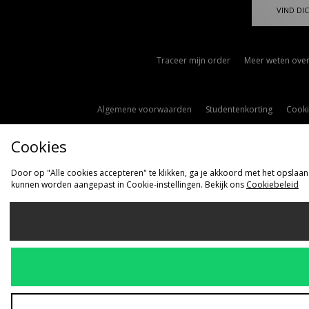
VIND DIC
Traceer mijn order
Meer weten over
Algemene voorwaarden
Studentenkorting
Cooki
Cookies
Door op "Alle cookies accepteren" te klikken, ga je akkoord met het opslaan
kunnen worden aangepast in Cookie-instellingen. Bekijk ons
Cookiebeleid
Ve
Nederlan
Wij accepteren 
Bezoek onze be