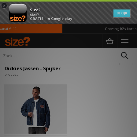
×
Size?
BEKIJK
size?
GRATIS - in Google play
anaf €110,-
Ontvang 10% korting
Home
Heren
Kleding
Jassen
Verfijn
Dickies Jassen - Spijker
product