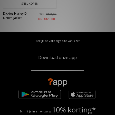
SNEL KOPEN
Dickies Harley D
Was
€180,00
Denim Jacket
Nu
€125,00
Bekijk de volledige site van size?
Download onze app
10% korting*
Schrijf je in en ontvang