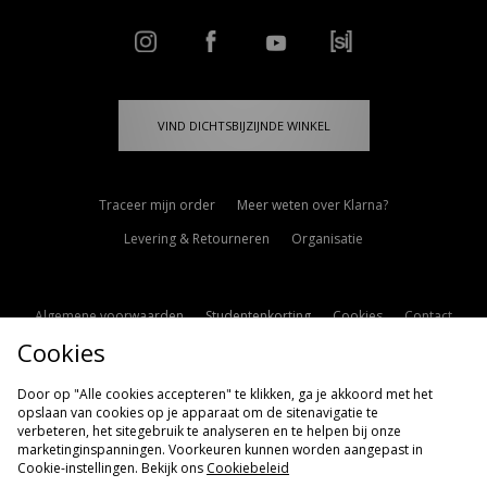
VIND DICHTSBIJZIJNDE WINKEL
Traceer mijn order
Meer weten over Klarna?
Levering & Retourneren
Organisatie
Algemene voorwaarden
Studentenkorting
Cookies
Contact
Cookies
Cookie Instellingen
Modern Slavery Statement
Door op "Alle cookies accepteren" te klikken, ga je akkoord met het
opslaan van cookies op je apparaat om de sitenavigatie te
verbeteren, het sitegebruik te analyseren en te helpen bij onze
marketinginspanningen. Voorkeuren kunnen worden aangepast in
Cookie-instellingen. Bekijk ons
Cookiebeleid