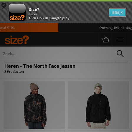
×
Size?
BEKIJK
size?
GRATIS - in Google play
af €110,-
Ontvang 10% korting i
Home
Heren
Kleding
Jassen
Verfijn
Heren - The North Face Jassen
3 Producten