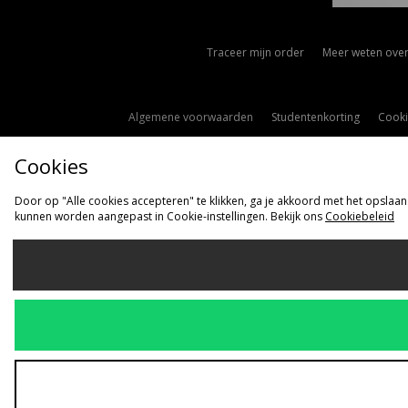
Traceer mijn order
Meer weten over
Algemene voorwaarden
Studentenkorting
Cooki
Cookies
Door op "Alle cookies accepteren" te klikken, ga je akkoord met het opslaan
kunnen worden aangepast in Cookie-instellingen. Bekijk ons
Cookiebeleid
Ve
Nederlan
Wij accepteren 
Bezoek onze be
Copyright © 2026 s