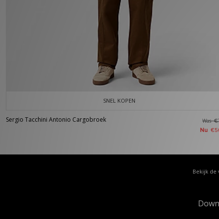
SNEL KOPEN
Sergio Tacchini Antonio Cargobroek
Was
€
Nu
€5
Bekijk de 
Down