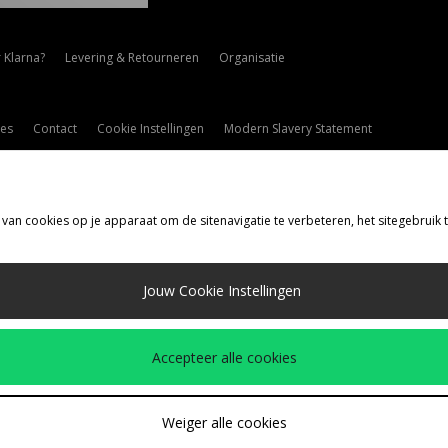
 Klarna?
Levering & Retourneren
Organisatie
es
Contact
Cookie Instellingen
Modern Slavery Statement
 van cookies op je apparaat om de sitenavigatie te verbeteren, het sitegebruik
rzenden Naar
Jouw Cookie Instellingen
d
de volgende betaalmethoden
Accepteer alle cookies
drijfspagina
www.jdplc.com
Weiger alle cookies
ize?, Alle rechten voorbehouden