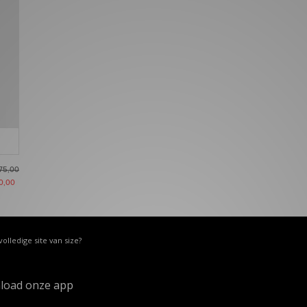
75,00
0,00
volledige site van size?
load onze app