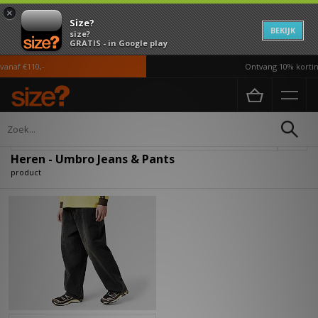
×
Size?
BEKIJK
size?
GRATIS - in Google play
anaf €110,-
Ontvang 10% korting
Home
Heren
Kleding
Jeans & Pants
Verfijn
Heren - Umbro Jeans & Pants
product