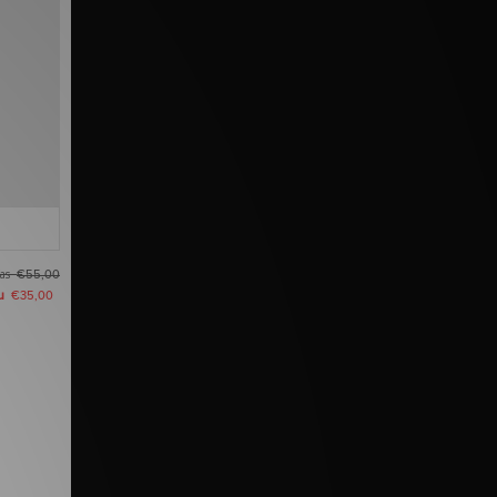
as
€55,00
u
€35,00