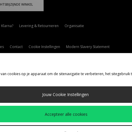
HTSBIJZIJNDE WINKEL
 Klarna?
Levering & Retourneren
Organisatie
es
Contact
Cookie Instellingen
Modern Slavery Statement
 van cookies op je apparaat om de sitenavigatie te verbeteren, het sitegebruik
rzenden Naar
Jouw Cookie Instellingen
d
de volgende betaalmethoden
Accepteer alle cookies
drijfspagina
www.jdplc.com