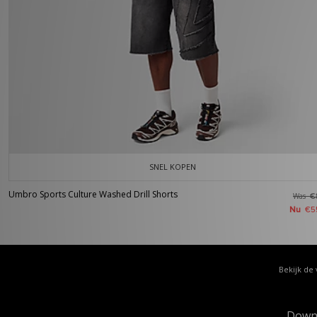
SNEL KOPEN
Umbro Sports Culture Washed Drill Shorts
Was
€
Nu
€5
Bekijk de 
Down