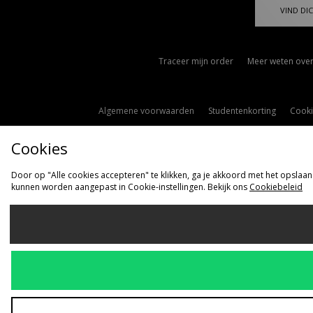
VIND DIC
Traceer mijn order
Meer weten over
Algemene voorwaarden
Studentenkorting
Cooki
Cookies
Door op "Alle cookies accepteren" te klikken, ga je akkoord met het opslaan
kunnen worden aangepast in Cookie-instellingen. Bekijk ons
Cookiebeleid
Ve
Nederlan
Wij accepteren 
Bezoek onze be