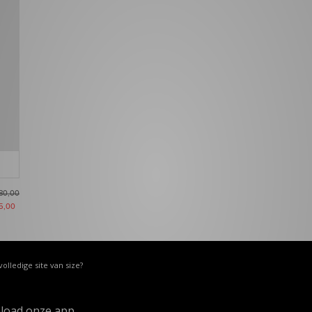
80,00
5,00
volledige site van size?
load onze app