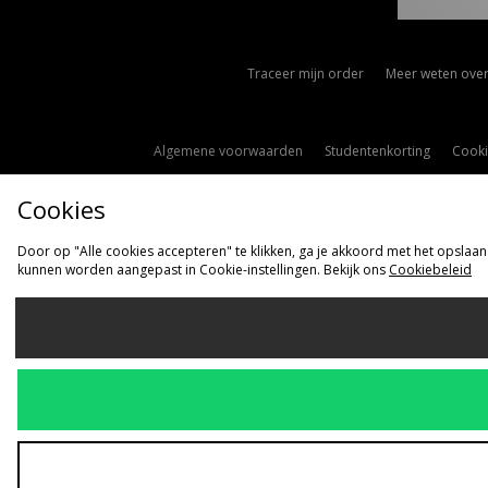
Traceer mijn order
Meer weten over
Algemene voorwaarden
Studentenkorting
Cooki
Cookies
Door op "Alle cookies accepteren" te klikken, ga je akkoord met het opslaan
kunnen worden aangepast in Cookie-instellingen. Bekijk ons
Cookiebeleid
Ve
Nederlan
Wij accepteren 
Bezoek onze be