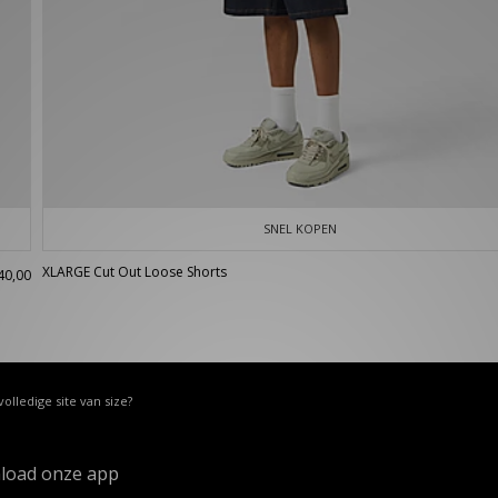
SNEL KOPEN
XLARGE Cut Out Loose Shorts
40,00
volledige site van size?
load onze app