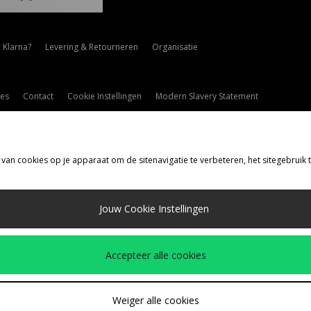
 Klarna?
Levering & Retourneren
Organisatie
es
Contact
Cookie Instellingen
Modern Slavery Statement
 van cookies op je apparaat om de sitenavigatie te verbeteren, het sitegebruik
rzenden Naar
Jouw Cookie Instellingen
d
de volgende betaalmethoden
Accepteer alle cookies
drijfspagina
www.jdplc.com
Weiger alle cookies