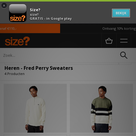
×
Size?
BEKIJK
size?
GRATIS - in Google play
af €110,-
Ontvang 10% korting i
Home
Heren
Kleding
Sweaters
Verfijn
Heren - Fred Perry Sweaters
4 Producten