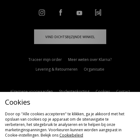
VIND DICHTSBIJZIJNDE WINKEL
Traceer mijn order
Meer weten over Klarna?
Levering & Retourneren
Organisatie
Algemene voorwaarden
Studentenkorting
Cookies
Contact
Cookies
Cookie Instellingen
Modern Slavery Statement
Door op "Alle cookies accepteren" te klikken, ga je akkoord met het
opslaan van cookies op je apparaat om de sitenavigatie te
verbeteren, het sitegebruik te analyseren en te helpen bij onze
marketinginspanningen. Voorkeuren kunnen worden aangepast in
Cookie-instellingen. Bekijk ons
Cookiebeleid