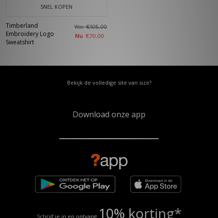
SNEL KOPEN
Timberland
Was
€105,00
Embroidery Logo
Nu
€70,00
Sweatshirt
Bekijk de volledige site van size?
Download onze app
10% korting*
Schrijf je in en ontvang