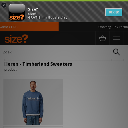
×
Size?
BEKIJK
size?
GRATIS - in Google play
anaf €110,-
Ontvang 10% korting
Home
Heren
Kleding
Sweaters
Verfijn
Heren - Timberland Sweaters
product