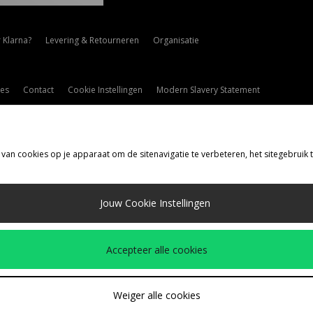
 Klarna?
Levering & Retourneren
Organisatie
es
Contact
Cookie Instellingen
Modern Slavery Statement
 van cookies op je apparaat om de sitenavigatie te verbeteren, het sitegebruik
rzenden Naar
Jouw Cookie Instellingen
d
de volgende betaalmethoden
Accepteer alle cookies
drijfspagina
www.jdplc.com
Weiger alle cookies
ize?, Alle rechten voorbehouden