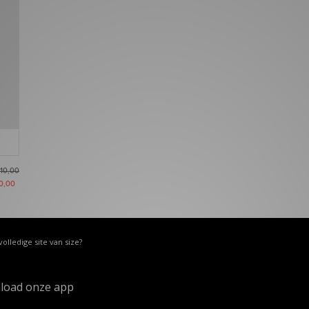
10,00
0,00
volledige site van size?
load onze app