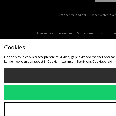
Traceer mijn order
Meer weten over
Algemene voorwaarden
Studentenkorting
Cooki
Cookies
Door op "Alle cookies accepteren" te klikken, ga je akkoord met het opslaan
kunnen worden aangepast in Cookie-instellingen. Bekijk ons
Cookiebeleid
Ve
Nederlan
Wij accepteren 
Bezoek onze be
Copyright © 2026 s