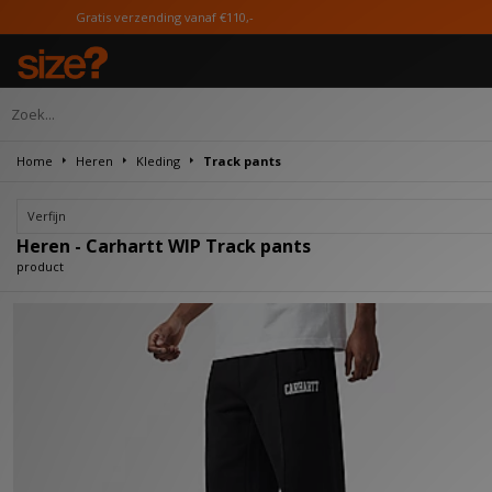
Gratis verzending vanaf €110,-
Home
Heren
Kleding
Track pants
Verfijn
Heren - Carhartt WIP Track pants
product