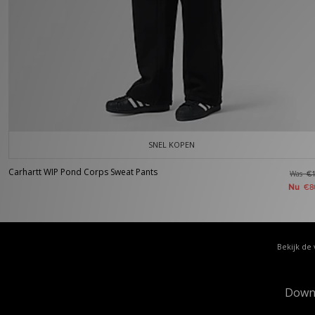
SNEL KOPEN
Carhartt WIP Pond Corps Sweat Pants
Was
€1
Nu
€8
Bekijk de 
Down