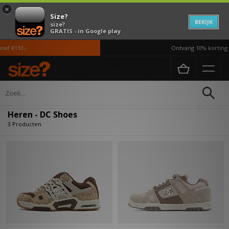
×
Size?
BEKIJK
size?
GRATIS - in Google play
af €110,-
Ontvang 10% korting i
Home
Heren
Verfijn
Heren - DC Shoes
3 Producten