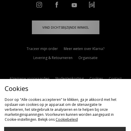
VIND DICHTSBIJZIJNDE WINKEL
Traceer mijn order
Meer weten over Klarna?
Levering & Retourneren
Organisatie
Algemene voorwaarden
Studentenkorting
Cookies
Contact
Cookies
Cookie Instellingen
Modern Slavery Statement
Door op "Alle cookies accepteren" te klikken, ga je akkoord met het
opslaan van cookies op je apparaat om de sitenavigatie te
verbeteren, het sitegebruik te analyseren en te helpen bij onze
marketinginspanningen. Voorkeuren kunnen worden aangepast in
Cookie-instellingen. Bekijk ons
Cookiebeleid
Verzenden Naar