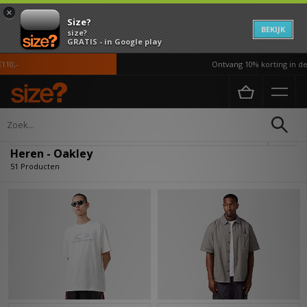
×
Size?
BEKIJK
size?
GRATIS - in Google play
Ontvang 10% korting in de APP*
Home
Heren
Verfijn
Heren - Oakley
51 Producten